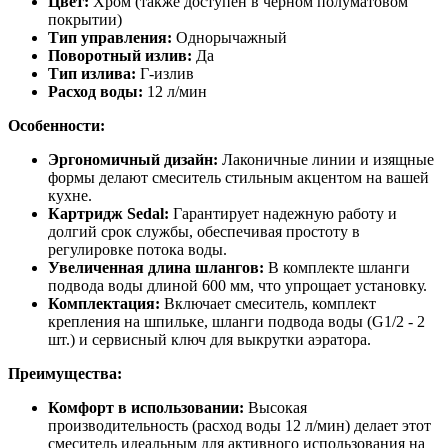
Цвет:
Хром (также доступен в черном полуматовом
покрытии)
Тип управления:
Однорычажный
Поворотный излив:
Да
Тип излива:
Г-излив
Расход воды:
12 л/мин
Особенности:
Эргономичный дизайн:
Лаконичные линии и изящные
формы делают смеситель стильным акцентом на вашей
кухне.
Картридж Sedal:
Гарантирует надежную работу и
долгий срок службы, обеспечивая простоту в
регулировке потока воды.
Увеличенная длина шлангов:
В комплекте шланги
подвода воды длиной 600 мм, что упрощает установку.
Комплектация:
Включает смеситель, комплект
крепления на шпильке, шланги подвода воды (G1/2 - 2
шт.) и сервисный ключ для выкрутки аэратора.
Преимущества:
Комфорт в использовании:
Высокая
производительность (расход воды 12 л/мин) делает этот
смеситель идеальным для активного использования на