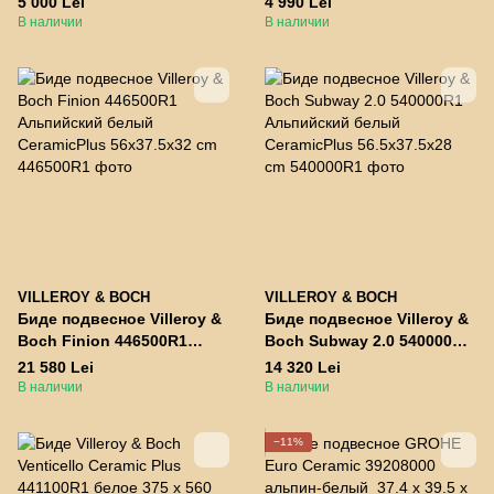
5 000 Lei
4 990 Lei
54x37x26.5 cm
В наличии
В наличии
VILLEROY & BOCH
VILLEROY & BOCH
Биде подвесное Villeroy &
Биде подвесное Villeroy &
Boch Finion 446500R1
Boch Subway 2.0 540000R1
Альпийский белый
Альпийский белый
21 580 Lei
14 320 Lei
CeramicPlus 56x37.5x32 cm
CeramicPlus 56.5x37.5x28
В наличии
В наличии
cm
−11%