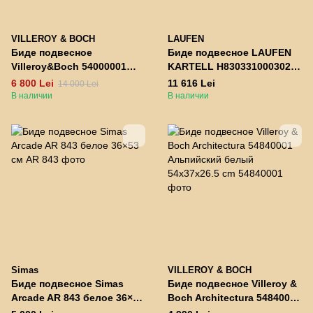
VILLEROY & BOCH
LAUFEN
Биде подвесное
Биде подвесное LAUFEN
Villeroy&Boch 54000001
KARTELL H8303310003021
Subway 2.0 белое
37*54,5см
6 800 Lei
11 616 Lei
14 000 Lei
375x565x36 мм
В наличии
В наличии
Simas
VILLEROY & BOCH
Биде подвесное Simas
Биде подвесное Villeroy &
Arcade AR 843 белое 36×53
Boch Architectura 54840001
см
Альпийский белый