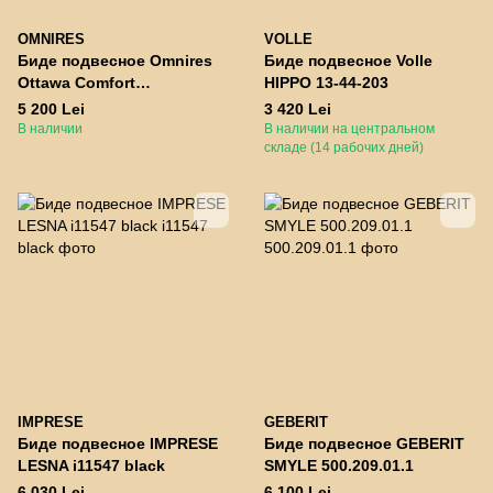
OMNIRES
VOLLE
Биде подвесное Omnires
Биде подвесное Volle
Ottawa Comfort
HIPPO 13-44-203
OTTAWACMBIBM
5 200 Lei
3 420 Lei
54x36.5x36 см white matt
В наличии
В наличии на центральном
складе (14 рабочих дней)
IMPRESE
GEBERIT
Биде подвесное IMPRESE
Биде подвесное GEBERIT
LESNA i11547 black
SMYLE 500.209.01.1
6 030 Lei
6 100 Lei