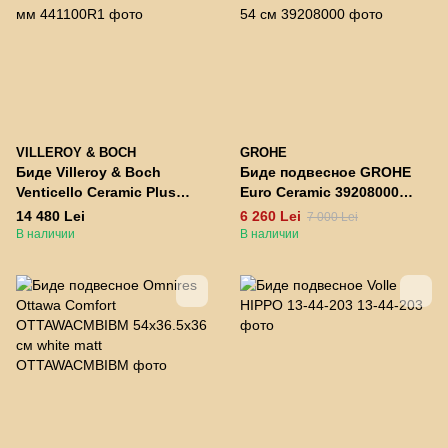
VILLEROY & BOCH
GROHE
Биде Villeroy & Boch
Биде подвесное GROHE
Venticello Ceramic Plus
Euro Ceramic 39208000
441100R1 белое 375 x 560
альпин-белый 37.4 x 39.5
14 480 Lei
6 260 Lei
7 000 Lei
мм
x 54 см
В наличии
В наличии