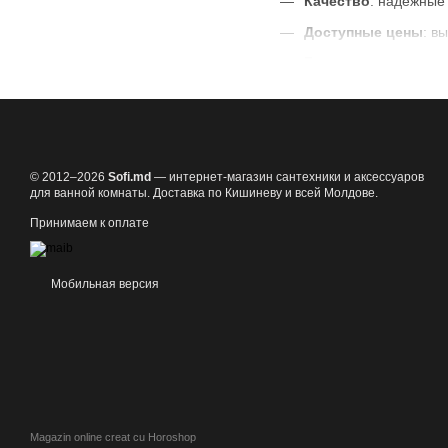
Качество
: надежные
Доступные цены
: в
Быстрая доставка
:
Как выбрать боковой 
Выбирайте модель по ма
Закажите боковой душ 
© 2012–2026
Sofi.md
— интернет-магазин сантехники и аксессуаров
для ванной комнаты. Доставка по Кишиневу и всей Молдове.
Принимаем к оплате
Мобильная версия
Magazin online creat cu Horoshop