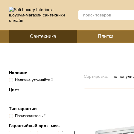
Перейти к основному контенту
Сантехника
Плитка
Наличие
Сортировка:
по популя
Наличие уточняйте
2
Цвет
Тип гарантии
Производитель
2
Гарантийный срок, мес.
От Гарантийный срок, мес.
До Гарантийный срок, мес.