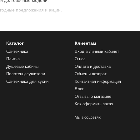
 и долговечные модели.
ыгодные предложения и акции.
 доставка по Кишиневу и Молдове.
душ?
териалу, дизайну и функциональности.
Каталог
Клиентам
в Sofi.md
и создайте стильную ванную комнату с комфортом!
Сантехника
Вход в личный кабинет
Плитка
О нас
Душевые кабины
Оплата и доставка
Полотенцесушители
Обмен и возврат
Сантехника для кухни
Контактная информация
Блог
Отзывы о магазине
Как оформить заказ
Мы в соцсетях