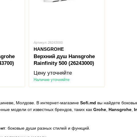
Артикул: 26243000
HANSGROHE
sgrohe
Верхний душ Hansgrohe
43700)
Rainfinity 500 (26243000)
Цену уточняйте
Наличие уточняйте
шиневе, Молдове. В интернет-магазине
Sofi.md
вы найдете боковые
ные модели от известных брендов, таких как
Grohe
,
Hansgrohe
,
I
?
ент
: боковые души разных стилей и функций.