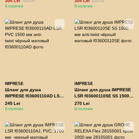
304 Lei
304 Lei
320 Lei
320 Lei
В наличии
В наличии
IMPRESE
IMPRESE
Шланг для душа
Шланг для душа IMPRESE
IMPRESE f03600110AD LSR
LSR f03600110SE SS 1500
PVC 1500 мм anti-
мм anti-twist чёрный
245 Lei
270 Lei
twist чёрный матовый
матовый
В наличии
В наличии