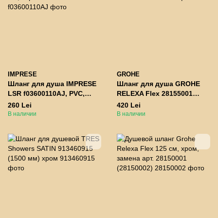
IMPRESE
GROHE
Шланг для душа IMPRESE
Шланг для душа GROHE
LSR f03600110AJ, PVC,
RELEXA Flex 28155001
1700 мм, черный матовый
хром 2000 мм
260 Lei
420 Lei
В наличии
В наличии