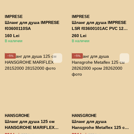
IMPRESE
IMPRESE
Шланг для душа IMPRESE
Шланг для душа IMPRESE
f03600110SA
LSR f03600101AC PVC 1200
мм anti-twist
160 Lei
260 Lei
В наличии
В наличии
−5%
−5%
HANSGROHE
HANSGROHE
Шланг для душа 125 см
Шланг для душа
HANSGROHE MARIFLEX
Hansgrohe Metaflex 125 см
28152000
28262000 хром