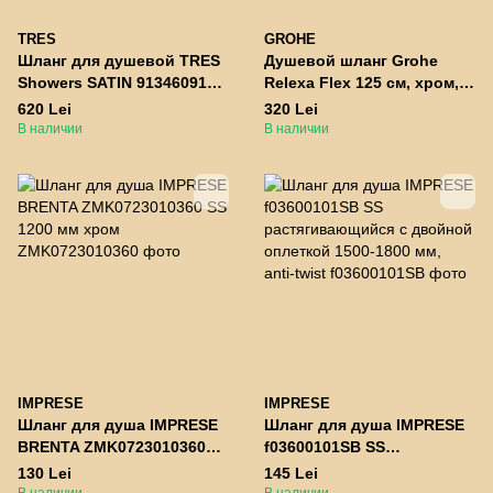
TRES
GROHE
Шланг для душевой TRES
Душевой шланг Grohe
Showers SATIN 913460915
Relexa Flex 125 см, хром,
(1500 мм) хром
замена арт. 28150001
620 Lei
320 Lei
(28150002)
В наличии
В наличии
IMPRESE
IMPRESE
Шланг для душа IMPRESE
Шланг для душа IMPRESE
BRENTA ZMK0723010360
f03600101SB SS
SS 1200 мм хром
растягивающийся с
130 Lei
145 Lei
двойной оплеткой 1500-