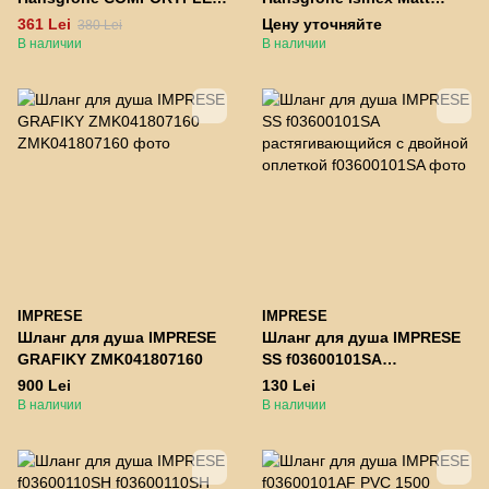
1.25 м (28167000)
White (28276700)
361 Lei
Цену уточняйте
380 Lei
В наличии
В наличии
IMPRESE
IMPRESE
Шланг для душа IMPRESE
Шланг для душа IMPRESE
GRAFIKY ZMK041807160
SS f03600101SA
растягивающийся с
900 Lei
130 Lei
двойной оплеткой
В наличии
В наличии