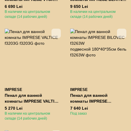
f3253W 170*40*35см
f3283Dr
6 690 Lei
9 650 Lei
подвесной белый
подвесной 150*40*35см
В наличии на центральном
В наличии на центральном
складе (14 рабочих дней)
складе (14 рабочих дней)
IMPRESE
IMPRESE
Пенал для ванной
Пенал для ванной
комнаты IMPRESE VALTICE
комнаты IMPRESE
f3203G
BILOVEC f3263W
5 270 Lei
7 640 Lei
подвесной 180*40*35см бе
В наличии на центральном
Под заказ
складе (14 рабочих дней)
лый