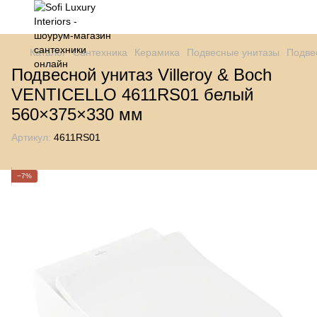
Каталог
Сантехника
Керамика
Подвесные унитазы
Подве
Подвесной унитаз Villeroy & Boch
VENTICELLO 4611RS01 белый
560×375×330 мм
Артикул:
4611RS01
−7%