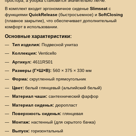
простора, а уборка становится значительно легче.
В комплект входит эргономичное сиденье
Slimseat
с
функциями
QuickRelease
(быстросъемное) и
SoftClosing
(плавное закрытие), что обеспечивает дополнительный
комфорт в использовании.
Основные характеристики:
Тип изделия:
Подвесной унитаз
Коллекция:
Venticello
Артикул:
4611RS01
Размеры (Г×Ш×В):
560 × 375 × 330 мм
Форма:
скругленный прямоугольник
Цвет:
белый глянцевый (альпийский белый)
Материал чаши:
сантехнический фарфор
Материал сиденья:
дюропласт
Поверхность сиденья:
глянцевая
Монтаж:
настенный (для скрытого бачка)
Выпуск:
горизонтальный