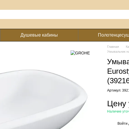
Душевые кабины
Полотенцесу
Главная
К
Умывальник на
Умыва
Euros
(3921
Артикул: 39
Цену 
Наличие уто
Войти
%