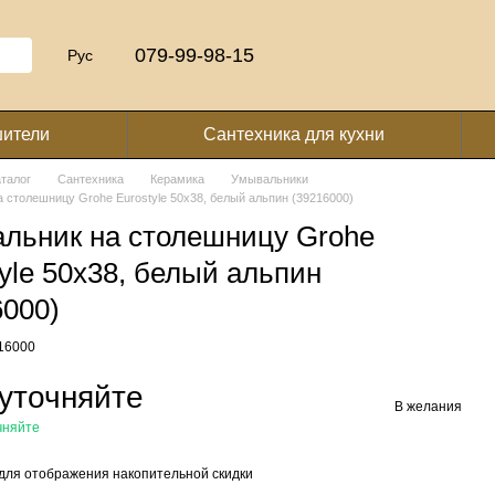
079-99-98-15
Рус
шители
Сантехника для кухни
аталог
Сантехника
Керамика
Умывальники
 столешницу Grohe Eurostyle 50x38, белый альпин (39216000)
льник на столешницу Grohe
tyle 50x38, белый альпин
6000)
216000
уточняйте
В желания
чняйте
для отображения накопительной скидки