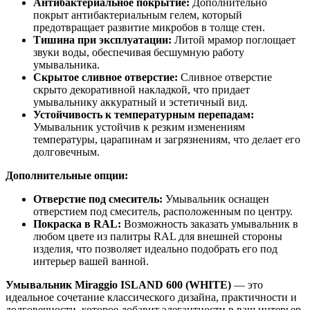
Антибактериальное покрытие:
Дополнительно
покрыт антибактериальным гелем, который
предотвращает развитие микробов в толще стен.
Тишина при эксплуатации:
Литой мрамор поглощает
звуки воды, обеспечивая бесшумную работу
умывальника.
Скрытое сливное отверстие:
Сливное отверстие
скрыто декоративной накладкой, что придает
умывальнику аккуратный и эстетичный вид.
Устойчивость к температурным перепадам:
Умывальник устойчив к резким изменениям
температуры, царапинам и загрязнениям, что делает его
долговечным.
Дополнительные опции:
Отверстие под смеситель:
Умывальник оснащен
отверстием под смеситель, расположенным по центру.
Покраска в RAL:
Возможность заказать умывальник в
любом цвете из палитры RAL для внешней стороны
изделия, что позволяет идеально подобрать его под
интерьер вашей ванной.
Умывальник Miraggio ISLAND 600 (WHITE)
— это
идеальное сочетание классического дизайна, практичности и
долговечности, которое добавит элегантности в ваш интерьер