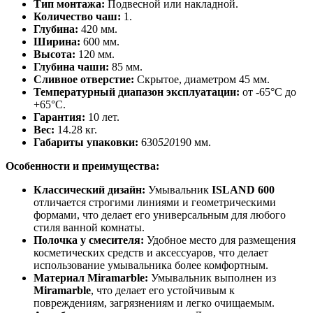
Тип монтажа:
Подвесной или накладной.
Количество чаш:
1.
Глубина:
420 мм.
Ширина:
600 мм.
Высота:
120 мм.
Глубина чаши:
85 мм.
Сливное отверстие:
Скрытое, диаметром 45 мм.
Температурный диапазон эксплуатации:
от -65°C до
+65°C.
Гарантия:
10 лет.
Вес:
14.28 кг.
Габариты упаковки:
630
520
190 мм.
Особенности и преимущества:
Классический дизайн:
Умывальник
ISLAND 600
отличается строгими линиями и геометрическими
формами, что делает его универсальным для любого
стиля ванной комнаты.
Полочка у смесителя:
Удобное место для размещения
косметических средств и аксессуаров, что делает
использование умывальника более комфортным.
Материал Miramarble:
Умывальник выполнен из
Miramarble
, что делает его устойчивым к
повреждениям, загрязнениям и легко очищаемым.