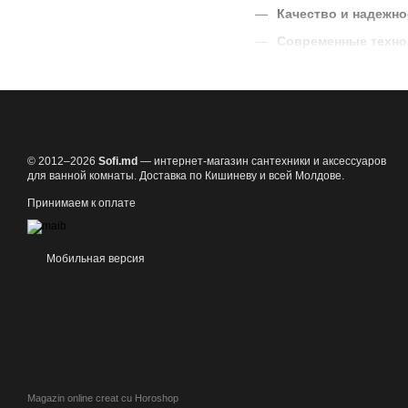
Качество и надежно
Современные техно
Широкий выбор
: М
Доступные цены
: В
Доставка по Молдо
Заказывайте трапы в сте
© 2012–2026
Sofi.md
— интернет-магазин сантехники и аксессуаров
для ванной комнаты. Доставка по Кишиневу и всей Молдове.
Принимаем к оплате
Мобильная версия
Magazin online creat cu Horoshop