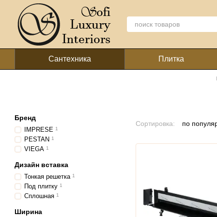
Перейти к основному контенту
Сантехника
Плитка
Бренд
Сортировка:
по популя
IMPRESE
1
PESTAN
1
VIEGA
1
Дизайн вставка
Тонкая решетка
1
Под плитку
1
Сплошная
1
Ширина