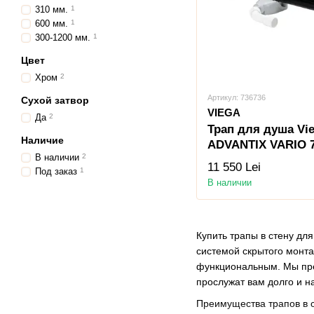
310 мм.
1
600 мм.
1
300-1200 мм.
1
Цвет
Хром
2
Артикул: 736736
Сухой затвор
VIEGA
Да
2
Трап для душа Vi
Наличие
ADVANTIX VARIO 
В наличии
2
11 550 Lei
Под заказ
1
В наличии
Купить трапы в стену дл
системой скрытого монта
функциональным. Мы пред
прослужат вам долго и н
Преимущества трапов в ст