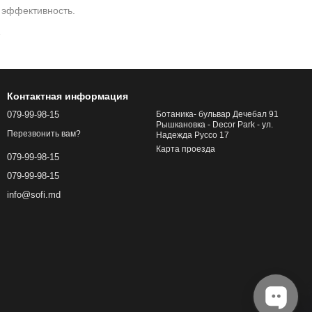
 эффективность.
.
антехнических помещений.
Контактная информация
079-99-98-15
Ботаника- бульвар Дечебал 91
 комнату с надежной сантехникой!
Рышкановка - Decor Park - ул.
Перезвонить вам?
Надежда Руссо 17
Карта проезда
079-99-98-15
079-99-98-15
info@sofi.md