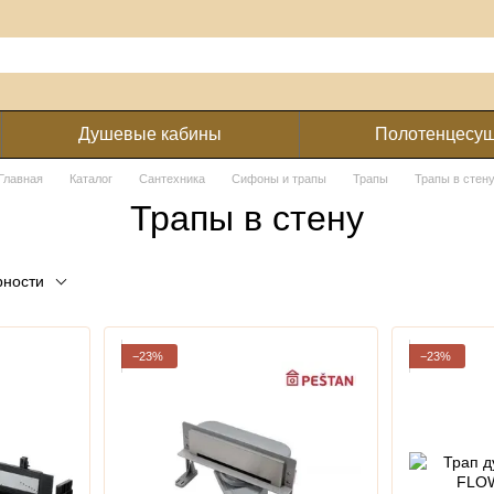
Душевые кабины
Полотенцесу
Главная
Каталог
Сантехника
Сифоны и трапы
Трапы
Трапы в стен
Трапы в стену
рности
−23%
−23%