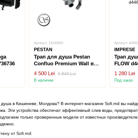
Артикул: 13100060
Артикул: d446
PESTAN
IMPRESE
ega
Трап для душа Pestan
Трап душ
736736
Confluo Premium Wall в
FLOW d4
стену 13100060
4 500 Lei
1 280 Lei
5 843 Lei
В наличии
Под заказ
я душа в Кишиневе, Молдова? В интернет-магазине Sofi.md вы най
жа. Эти устройства обеспечат эффективный слив воды, предотвра
лагаем только проверенные модели от известных производителей, т
адежно.
ену от Sofi.md: