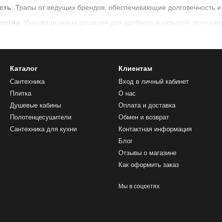
сть
: Трапы от ведущих брендов, обеспечивающие долговечность и
логии
: Инновационные решения для удобного и скрытого монтажа
ы предлагаем различные модели, подходящие для разных типов с
ыгодные предложения с регулярными скидками и акциями.
ве
: Быстрая доставка по Кишиневу и всей Молдове.
Каталог
Клиентам
Сантехника
Вход в личный кабинет
ну для душа в Sofi.md и создавайте комфортную и стильную ванную
Плитка
О нас
Душевые кабины
Оплата и доставка
Полотенцесушители
Обмен и возврат
Сантехника для кухни
Контактная информация
Блог
Отзывы о магазине
Как оформить заказ
Мы в соцсетях