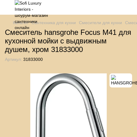
Каталог
Сантехника для кухни
Смесители для кухни
Смеси
Смеситель hansgrohe Focus M41 для
кухонной мойки с выдвижным
душем, хром 31833000
Артикул:
31833000