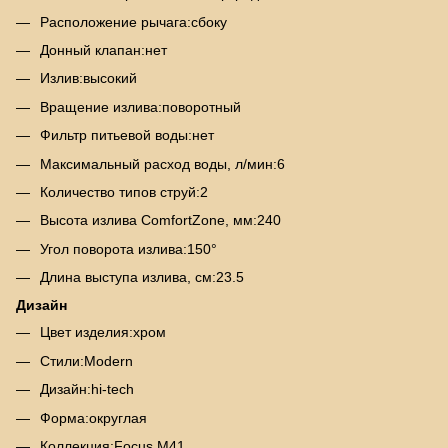
Расположение рычага:сбоку
Донный клапан:нет
Излив:высокий
Вращение излива:поворотный
Фильтр питьевой воды:нет
Максимальный расход воды, л/мин:6
Количество типов струй:2
Высота излива ComfortZone, мм:240
Угол поворота излива:150°
Длина выступа излива, см:23.5
Дизайн
Цвет изделия:хром
Стили:Modern
Дизайн:hi-tech
Форма:округлая
Коллекция:Focus M41