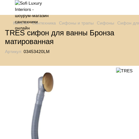
Каталог
Сантехника
Сифоны и трапы
Сифоны
Сифон дл
TRES сифон для ванны Бронза
матированная
Артикул:
03453420LM