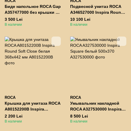
ROCA
ROCA
Биде напольное ROCA Gap
Подвесной унитаз ROCA
A357477000 без крышки с
A346527000 Inspira Round
одним отверстием под
белый 37*56*44см круглый
3 500 Lei
10 100 Lei
смеситель
В наличии
В наличии
ROCA
ROCA
Крышка для унитаза ROCA
Умывальник накладной
A80152200B Inspira
ROCA A327530000 Inspira
Round Soft Close белая
Square белый 500x370
2 200 Lei
8 500 Lei
368х442 мм
В наличии
В наличии