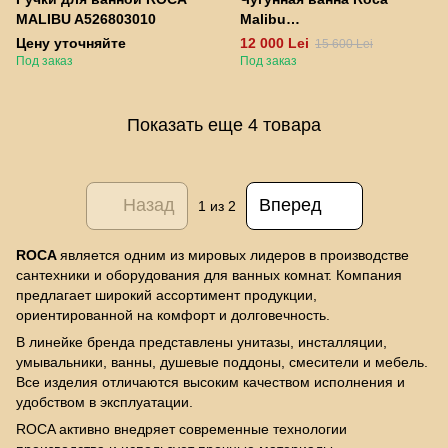
MALIBU A526803010
Malibu
A233360000 170x70см
Цену уточняйте
12 000 Lei
15 600 Lei
Под заказ
Под заказ
Показать еще 4 товара
Назад
Вперед
1
из 2
ROCA
является одним из мировых лидеров в производстве
сантехники и оборудования для ванных комнат. Компания
предлагает широкий ассортимент продукции,
ориентированной на комфорт и долговечность.
В линейке бренда представлены унитазы, инсталляции,
умывальники, ванны, душевые поддоны, смесители и мебель.
Все изделия отличаются высоким качеством исполнения и
удобством в эксплуатации.
ROCA активно внедряет современные технологии