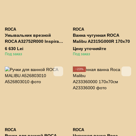
ROCA
ROCA
Умывальник врезной
Ванна чугунная ROCA
ROCA A32752R000 Inspira
Malibu A2315G000R 170x70
Round белый 370x370
6 630 Lei
Цену уточняйте
Под заказ
Под заказ
−23%
ROCA
ROCA
​​​​​​​Ручки для ванной ROCA
Чугунная ванна Roca