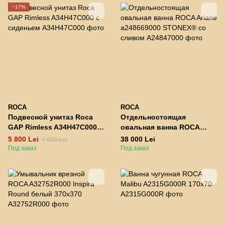
−17%
ROCA
ROCA
Подвесной унитаз Roca
Отдельностоящая
GAP Rimless A34H47C000 с
овальная ванна ROCA
сиденьем
Ariane a248669000
5 800 Lei
38 000 Lei
7 000 Lei
STONEX® со сливом
Под заказ
Под заказ