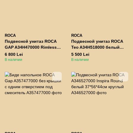
ROCA
ROCA
Подвесной унитаз ROCA
Подвесной унитаз ROCA
GAP A34H470000 Rimless с
Teo A34H518000 белый
сиденьем Slim
540x350x300 мм
6 800 Lei
5 500 Lei
540х340х345 мм
В наличии
В наличии