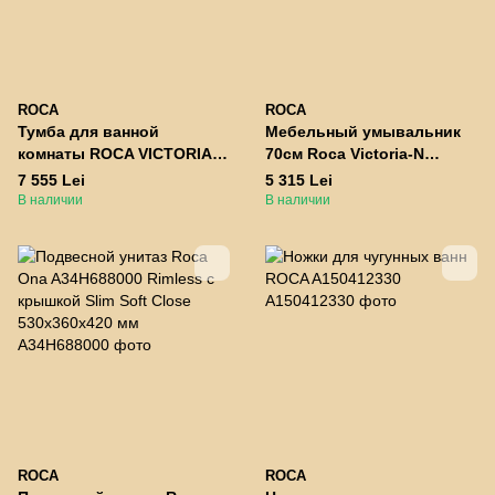
ROCA
ROCA
Тумба для ванной
Мебельный умывальник
комнаты ROCA VICTORIA
70см Roca Victoria-N
BASIC A856682806 белый
A32799D000
7 555 Lei
5 315 Lei
В наличии
В наличии
ROCA
ROCA