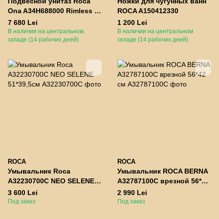
Подвесной унитаз Roca
Ножки для чугунных ванн
Ona A34H688000 Rimless с
ROCA A150412330
крышкой Slim Soft Close
7 680 Lei
1 200 Lei
530х360х420 мм
В наличии на центральном
В наличии на центральном
складе (14 рабочих дней)
складе (14 рабочих дней)
ROCA
ROCA
Умывальник Roca
Умывальник ROCA BERNA
A32230700C NEO SELENE
A32787100C врезной 56*42
51*39,5см
см
3 600 Lei
2 990 Lei
Под заказ
Под заказ