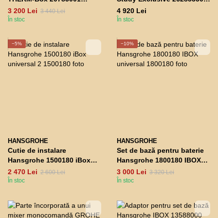
pentru baterie
pentru baterie de podea
3 200 Lei
4 920 Lei
3 440 Lei
monocomandă 20785001
În stoc
În stoc
−5%
−10%
HANSGROHE
HANSGROHE
Cutie de instalare
Set de bază pentru baterie
Hansgrohe 1500180 iBox
Hansgrohe 1800180 IBOX
universal 2
universal
2 470 Lei
3 000 Lei
2 600 Lei
3 320 Lei
În stoc
În stoc