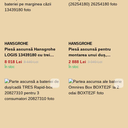
HANSGROHE
HANSGROHE
Piesă ascunsă Hansgrohe
Piesă ascunsă pentru
LOGIS 13439180 cu trei
montarea unui duș,
orificii pentru instalarea
Hansgrohe 40x40 1Je
8 018 Lei
2 888 Lei
8 440 Lei
3 040 Lei
bateriei pe marginea căzii
(26254180)
În stoc
În stoc