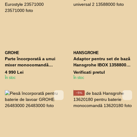
GROHE
HANSGROHE
Parte încorporată a unui
Adaptor pentru set de bază
mixer monocomandă
Hansgrohe IBOX 13588000
GROHE Eurostyle 23571000
universal 2
4 990 Lei
Verificati pretul
În stoc
În stoc
−5%