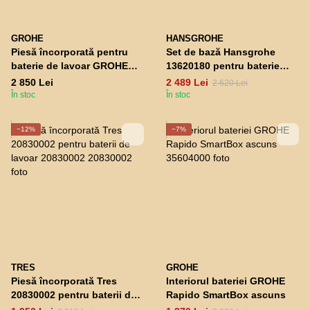
GROHE
HANSGROHE
Piesă încorporată pentru
Set de bază Hansgrohe
baterie de lavoar GROHE
13620180 pentru baterie
26483000
monocomandă
2 850 Lei
2 489 Lei
2 620 Lei
În stoc
În stoc
−12%
−7%
TRES
GROHE
Piesă încorporată Tres
Interiorul bateriei GROHE
20830002 pentru baterii de
Rapido SmartBox ascuns
lavoar 20830002