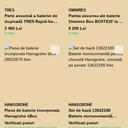
TRES
OMNIRES
Parte ascunsă a bateriei de
Partea ascunsa ale baterie
duș/cadă TRES Rapid-box
Omnires Box BOXTE2F la 2
20827310 pentru 3
odai
2 460 Lei
6 200 Lei
consumatori
În stoc
În stoc
HANSGROHE
HANSGROHE
Piesa de baterie incorporata
Set de bază 13622180
Hansgrohe sBox
Baterie monocomandă
pentru chiuvetă Hansgrohe,
Verificati pretul
Verificati pretul
montată pe perete