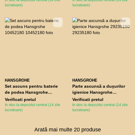
In stoc la depozitul central (14 zile
In stoc la depozitul central (14 zile
lucratoare)
lucratoare)
HANSGROHE
HANSGROHE
Set ascuns pentru baterie
Parte ascunsă a dușurilor
de podea Hansgrohe
igienice Hansgrohe
10452180
29235180
Verificati pretul
Verificati pretul
In stoc la depozitul central (14 zile
In stoc la depozitul central (14 zile
lucratoare)
lucratoare)
Arată mai multe 20 produse