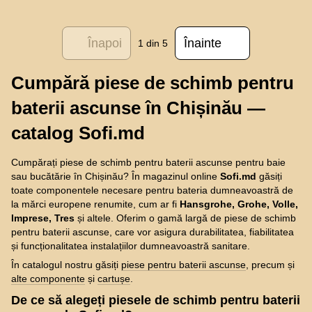
Înapoi
Înainte
1
din 5
Cumpără piese de schimb pentru
baterii ascunse în Chișinău —
catalog Sofi.md
Cumpărați piese de schimb pentru baterii ascunse pentru baie
sau bucătărie în Chișinău? În magazinul online
Sofi.md
găsiți
toate componentele necesare pentru bateria dumneavoastră de
la mărci europene renumite, cum ar fi
Hansgrohe, Grohe, Volle,
Imprese, Tres
și altele. Oferim o gamă largă de piese de schimb
pentru baterii ascunse, care vor asigura durabilitatea, fiabilitatea
și funcționalitatea instalațiilor dumneavoastră sanitare.
În catalogul nostru găsiți
piese pentru baterii ascunse
, precum și
alte componente
și
cartușe
.
De ce să alegeți piesele de schimb pentru baterii