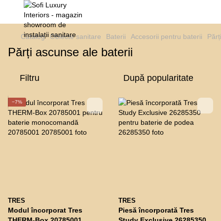
Catalog
Obiecte sanitare
Baterii
Accesorii pentru baterii
Părț
Părți ascunse ale baterii
Filtru
După popularitate
−7%
TRES
TRES
Modul încorporat Tres
Piesă încorporată Tres
THERM-Box 20785001
Study Exclusive 26285350