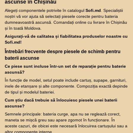
ascunse în Chișinău
Alegeți componentele potrivite în catalogul
Sofi.md
. Specialiștii
noștri vă vor ajuta să selectați piesele corecte pentru bateria
dumneavoastră ascunsă. Comandați online cu livrare în Chișinău
și în toată Moldova.
Asigurați-vă de calitatea și fiabilitatea produselor noastre cu
Sofi.md!
Întrebări frecvente despre piesele de schimb pentru
baterii ascunse
Ce piese sunt incluse într-un set de reparație pentru baterie
ascunsă?
În funcție de model, setul poate include cartuș, supape, garnituri,
inele de etanșare și alte componente. Compoziția exactă depinde
de tipul și modelul bateriei.
Cum știu dacă trebuie să înlocuiesc piesele unei baterii
ascunse?
Semnele principale: bateria curge, apa nu se reglează corect,
maneta se mișcă greu sau apare zgomot în funcționare. În
aceste cazuri, de obicei este necesară înlocuirea cartușului sau a
altor componente interne.