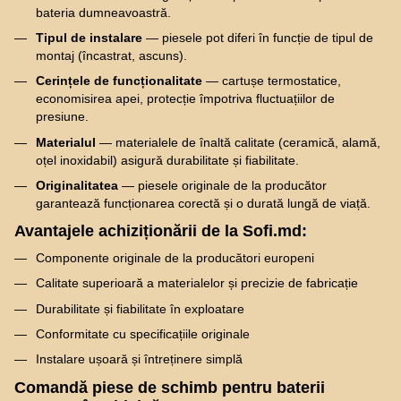
bateria dumneavoastră.
Tipul de instalare
— piesele pot diferi în funcție de tipul de
montaj (încastrat, ascuns).
Cerințele de funcționalitate
— cartușe termostatice,
economisirea apei, protecție împotriva fluctuațiilor de
presiune.
Materialul
— materialele de înaltă calitate (ceramică, alamă,
oțel inoxidabil) asigură durabilitate și fiabilitate.
Originalitatea
— piesele originale de la producător
garantează funcționarea corectă și o durată lungă de viață.
Avantajele achiziționării de la Sofi.md:
Componente originale de la producători europeni
Calitate superioară a materialelor și precizie de fabricație
Durabilitate și fiabilitate în exploatare
Conformitate cu specificațiile originale
Instalare ușoară și întreținere simplă
Comandă piese de schimb pentru baterii