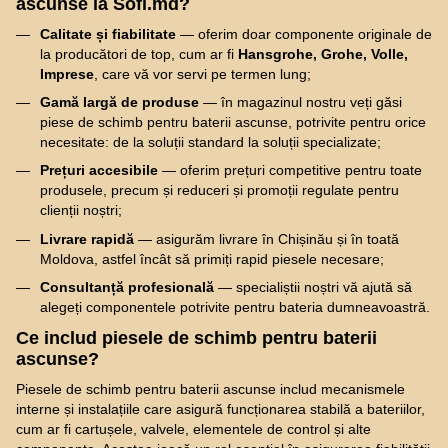
ascunse la Sofi.md?
Calitate și fiabilitate
— oferim doar componente originale de
la producători de top, cum ar fi
Hansgrohe, Grohe, Volle,
Imprese
, care vă vor servi pe termen lung;
Gamă largă de produse
— în magazinul nostru veți găsi
piese de schimb pentru baterii ascunse, potrivite pentru orice
necesitate: de la soluții standard la soluții specializate;
Prețuri accesibile
— oferim prețuri competitive pentru toate
produsele, precum și reduceri și promoții regulate pentru
clienții noștri;
Livrare rapidă
— asigurăm livrare în Chișinău și în toată
Moldova, astfel încât să primiți rapid piesele necesare;
Consultanță profesională
— specialiștii noștri vă ajută să
alegeți componentele potrivite pentru bateria dumneavoastră.
Ce includ piesele de schimb pentru baterii
ascunse?
Piesele de schimb pentru baterii ascunse includ mecanismele
interne și instalațiile care asigură funcționarea stabilă a bateriilor,
cum ar fi cartușele, valvele, elementele de control și alte