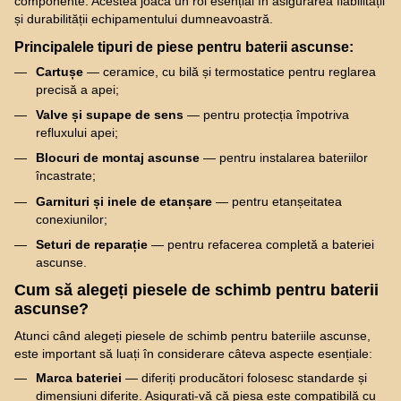
componente. Acestea joacă un rol esențial în asigurarea fiabilității
și durabilității echipamentului dumneavoastră.
Principalele tipuri de piese pentru baterii ascunse:
Cartușe
— ceramice, cu bilă și termostatice pentru reglarea
precisă a apei;
Valve și supape de sens
— pentru protecția împotriva
refluxului apei;
Blocuri de montaj ascunse
— pentru instalarea bateriilor
încastrate;
Garnituri și inele de etanșare
— pentru etanșeitatea
conexiunilor;
Seturi de reparație
— pentru refacerea completă a bateriei
ascunse.
Cum să alegeți piesele de schimb pentru baterii
ascunse?
Atunci când alegeți piesele de schimb pentru bateriile ascunse,
este important să luați în considerare câteva aspecte esențiale:
Marca bateriei
— diferiți producători folosesc standarde și
dimensiuni diferite. Asigurați-vă că piesa este compatibilă cu