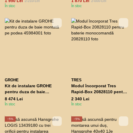
1 950 Lei
1 870 Lei
2 210 Lei
2 000 Lei
În stoc
În stoc
GROHE
TRES
Kit de instalare GROHE
Modul încorporat Tres
pentru duza de baie
Rapid-Box 20828110 pentru
montată pe podea
baterie monocomandă
8 474 Lei
2 340 Lei
În stoc
În stoc
−5%
−5%