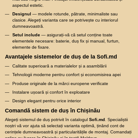
aspectul estetic.
Designul
— modele rotunde, pătrate, minimaliste sau
clasice. Alegeți varianta care se potrivește cu interiorul
dumneavoastră.
Setul include
— asigurați-vă că setul conține toate
elementele necesare: baterie, duș fix și manual, furtun,
elemente de fixare.
Avantajele sistemelor de duș de la Sofi.md
Calitate superioară a materialelor și a asamblării
Tehnologii moderne pentru confort și economisirea apei
Produse originale de la mărci europene verificate
Instalare ușoară și confort în exploatare
Design elegant pentru orice interior
Comandă sistem de duș în Chișinău
Alegeți sistemul de duș potrivit în catalogul
Sofi.md
. Specialiștii
noștri vă vor ajuta să selectați varianta optimă, ținând cont de
cerințele dumneavoastră și particularitățile de montaj. Comandați