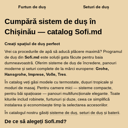
Furtun de duș
Seturi de duș
Cumpără sistem de duș în
Chișinău — catalog Sofi.md
Creați spațiul de duș perfect
Vrei ca procedurile de apă să aducă plăcere maximă? Programul
de duș din
Sofi.md
este soluții gata făcute pentru baia
dumneavoastră. Oferim sisteme de duș de încredere, panouri
moderne și seturi complete de la mărci europene:
Grohe,
Hansgrohe, Imprese, Volle, Tres
.
În catalog veți găsi modele cu termostate, dușuri tropicale și
moduri de masaj. Pentru camere mici — sisteme compacte,
pentru băi spațioase — panouri multifuncționale elegante. Toate
kiturile includ robinete, furtunuri și duze, ceea ce simplifică
instalarea și economisește timp la selectarea accesoriilor.
În catalogul nostru găsiți
sisteme de duș
,
seturi de duș
și
baterii
.
De ce să alegeți Sofi.md?