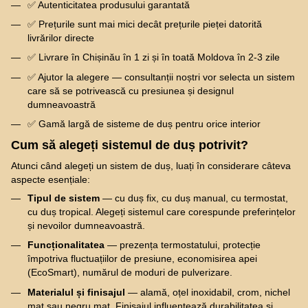
✅ Autenticitatea produsului garantată
✅ Prețurile sunt mai mici decât prețurile pieței datorită
livrărilor directe
✅ Livrare în Chișinău în 1 zi și în toată Moldova în 2-3 zile
✅ Ajutor la alegere — consultanții noștri vor selecta un sistem
care să se potrivească cu presiunea și designul
dumneavoastră
✅ Gamă largă de sisteme de duș pentru orice interior
Cum să alegeți sistemul de duș potrivit?
Atunci când alegeți un sistem de duș, luați în considerare câteva
aspecte esențiale:
Tipul de sistem
— cu duș fix, cu duș manual, cu termostat,
cu duș tropical. Alegeți sistemul care corespunde preferințelor
și nevoilor dumneavoastră.
Funcționalitatea
— prezența termostatului, protecție
împotriva fluctuațiilor de presiune, economisirea apei
(EcoSmart), numărul de moduri de pulverizare.
Materialul și finisajul
— alamă, oțel inoxidabil, crom, nichel
mat sau negru mat. Finisajul influențează durabilitatea și