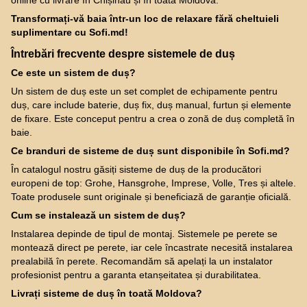
online cu livrare în Chișinău și în toată Moldova.
Transformați-vă baia într-un loc de relaxare fără cheltuieli
suplimentare cu Sofi.md!
Întrebări frecvente despre sistemele de duș
Ce este un sistem de duș?
Un sistem de duș este un set complet de echipamente pentru
duș, care include baterie, duș fix, duș manual, furtun și elemente
de fixare. Este conceput pentru a crea o zonă de duș completă în
baie.
Ce branduri de sisteme de duș sunt disponibile în Sofi.md?
În catalogul nostru găsiți sisteme de duș de la producători
europeni de top: Grohe, Hansgrohe, Imprese, Volle, Tres și altele.
Toate produsele sunt originale și beneficiază de garanție oficială.
Cum se instalează un sistem de duș?
Instalarea depinde de tipul de montaj. Sistemele pe perete se
montează direct pe perete, iar cele încastrate necesită instalarea
prealabilă în perete. Recomandăm să apelați la un instalator
profesionist pentru a garanta etanșeitatea și durabilitatea.
Livrați sisteme de duș în toată Moldova?