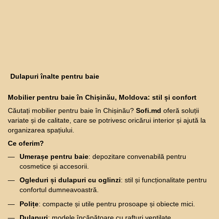
Dulapuri înalte pentru baie
Mobilier pentru baie în Chișinău, Moldova: stil și confort
Căutați mobilier pentru baie în Chișinău?
Sofi.md
oferă soluții
variate și de calitate, care se potrivesc oricărui interior și ajută la
organizarea spațiului.
Ce oferim?
Umerașe pentru baie
: depozitare convenabilă pentru
cosmetice și accesorii.
Ogleduri și dulapuri cu oglinzi
: stil și funcționalitate pentru
confortul dumneavoastră.
Polițe
: compacte și utile pentru prosoape și obiecte mici.
Dulapuri
: modele încăpătoare cu rafturi ventilate.