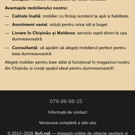
Avantajele mobilierului nostru:
Calitate înaltă
: mobilier cu finisaj rezistent la apă și fiabilitate.
Asortiment variat
: soluții pentru orice stil și buget.
Livrare în Chișinău și Moldova
: serviciu rapid direct la ușa
dumneavoastră.
Consultanță
: vă ajutăm să alegeți mobilierul perfect pentru
baia dumneavoastră.
Alegeți mobilier pentru baie stilat și funcțional în magazinul nostru
din Chișinău și creați spațiul ideal pentru dumneavoastră!
079-99-98-15
Informații de contact
Versiunea completă a site-ului
© 2012–2026
Sofi.md
— magazin online de obiecte sanitare și