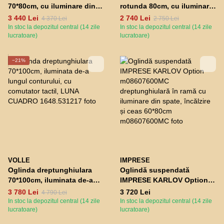
70*80cm, cu iluminare din
rotunda 80cm, cu iluminare
spate de-a lungul
din spate, fara intrerupator
3 440 Lei
2 740 Lei
4 370 Lei
2 750 Lei
conturului, fara intrerupator
LUNA RONDA
In stoc la depozitul central (14 zile
In stoc la depozitul central (14 zile
LUNA CUADRO
lucratoare)
lucratoare)
−21%
VOLLE
IMPRESE
Oglinda dreptunghiulara
Oglindă suspendată
70*100cm, iluminata de-a
IMPRESE KARLOV Option
lungul conturului, cu
m08607600MC
3 780 Lei
3 720 Lei
4 790 Lei
comutator tactil, LUNA
dreptunghiulară în ramă cu
In stoc la depozitul central (14 zile
In stoc la depozitul central (14 zile
CUADRO
lucratoare)
iluminare din spate,
lucratoare)
încălzire și ceas 60*80cm