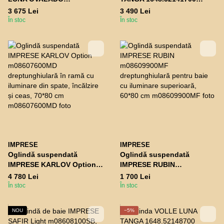
1648.54146800 oval
suspendată
3 675 Lei
3 490 Lei
orizontal 80*60cm
dreptunghiulară 100*70 cm,
În stoc
În stoc
cu iluminare contur,
încălzită și comutator tactil
IMPRESE
IMPRESE
Oglindă suspendată
Oglindă suspendată
IMPRESE KARLOV Option
IMPRESE RUBIN
m08607600MD
m08609900MF
4 780 Lei
1 700 Lei
dreptunghiulară în ramă cu
dreptunghiulară pentru baie
În stoc
În stoc
iluminare din spate,
cu iluminare superioară,
încălzire și ceas, 70*80 cm
60*80 cm
NOU
−5%