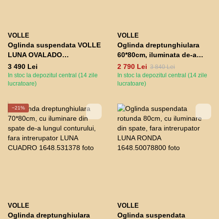
VOLLE
VOLLE
Oglinda suspendata VOLLE
Oglinda dreptunghiulara
LUNA OVALADO
60*80cm, iluminata de-a
1648.55146800 verticala
lungul conturului, fara
3 490 Lei
2 790 Lei
3 840 Lei
ovala 60*80cm,
intrerupator LUNA CUADRO
In stoc la depozitul central (14 zile
In stoc la depozitul central (14 zile
retroiluminata de-a lungul
lucratoare)
lucratoare)
conturului, incalzita, cu
comutator tactil
−21%
VOLLE
VOLLE
Oglinda dreptunghiulara
Oglinda suspendata