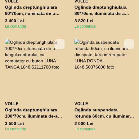
VOLLE
VOLLE
Oglinda dreptunghiulara
Oglinda dreptunghiulara
80*70cm, iluminata de-a
80*70cm, iluminata de-a
lungul conturului, cu
lungul conturului, cu
3 400 Lei
3 820 Lei
comutator cu buton LUNA
comutator tactil LUNA
La comanda
La comanda
TANGA
TANGA
VOLLE
VOLLE
Oglinda dreptunghiulara
Oglinda suspendata
100*70cm, iluminata de-a
rotunda 60cm, cu iluminare
lungul conturului, cu
din spate, fara intrerupator
3 500 Lei
2 000 Lei
comutator cu buton LUNA
LUNA RONDA
La comanda
La comanda
TANGA