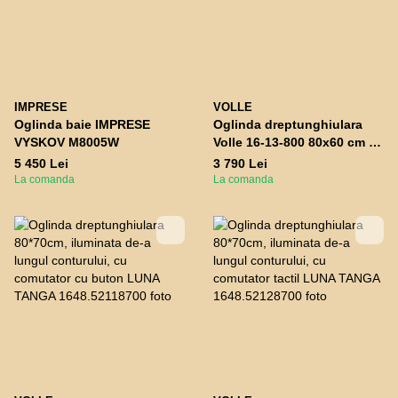
IMPRESE
VOLLE
Oglinda baie IMPRESE
Oglinda dreptunghiulara
VYSKOV M8005W
Volle 16-13-800 80x60 cm cu
iluminare din spate
5 450 Lei
3 790 Lei
La comanda
La comanda