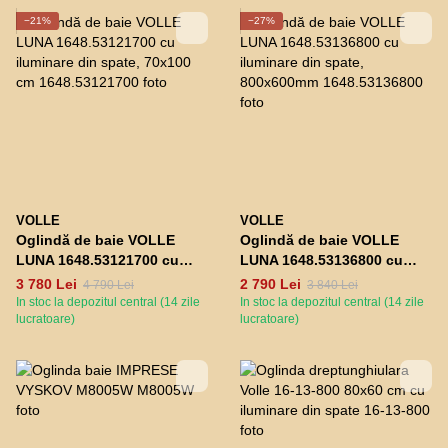
−21%
−27%
VOLLE
VOLLE
Oglindă de baie VOLLE
Oglindă de baie VOLLE
LUNA 1648.53121700 cu
LUNA 1648.53136800 cu
iluminare din spate, 70x100
iluminare din spate,
3 780 Lei
2 790 Lei
4 790 Lei
3 840 Lei
cm
800x600mm
In stoc la depozitul central (14 zile
In stoc la depozitul central (14 zile
lucratoare)
lucratoare)