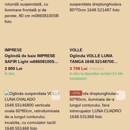
IMPRESE
VOLLE
Oglindă de baie IMPRESE
Oglinda VOLLE LUNA
SAFIR Light m08608100SB,
TANGA 1648.52148700
rotundă suspendată, cu
suspendata
3 800 Lei
3 709 Lei
3 890 Lei
iluminare frontală și de
dreptunghiulara 80*70cm
În stoc
In stoc la depozitul central (14 zile
perete, 80 cm
lucratoare)
−27%