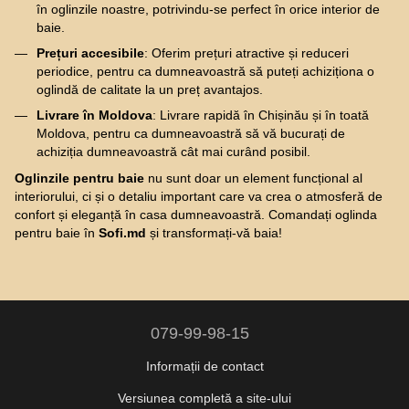
în oglinzile noastre, potrivindu-se perfect în orice interior de
baie.
Prețuri accesibile
: Oferim prețuri atractive și reduceri
periodice, pentru ca dumneavoastră să puteți achiziționa o
oglindă de calitate la un preț avantajos.
Livrare în Moldova
: Livrare rapidă în Chișinău și în toată
Moldova, pentru ca dumneavoastră să vă bucurați de
achiziția dumneavoastră cât mai curând posibil.
Oglinzile pentru baie
nu sunt doar un element funcțional al
interiorului, ci și o detaliu important care va crea o atmosferă de
confort și eleganță în casa dumneavoastră. Comandați oglinda
pentru baie în
Sofi.md
și transformați-vă baia!
079-99-98-15
Informații de contact
Versiunea completă a site-ului