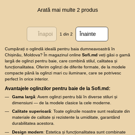
Arată mai multe 2 produs
Înapoi
Înainte
1
din 2
Cumpărați o oglindă ideală pentru baia dumneavoastră în
Chișinău, Moldova? În magazinul online
Sofi.md
veți găsi o gamă
largă de oglinzi pentru baie, care combină stilul, calitatea și
funcționalitatea. Oferim oglinzi de diferite formate, de la modele
compacte până la oglinzi mari cu iluminare, care se potrivesc
perfect în orice interior.
Avantajele oglinzilor pentru baie de la
Sofi.md
:
Gama largă
: Avem oglinzi pentru băi în diverse stiluri și
dimensiuni — de la modele clasice la cele moderne.
Calitate superioară
: Toate oglinzile noastre sunt realizate din
materiale de calitate și rezistente la umiditate, garantând
durabilitatea acestora.
Design modern
: Estetica și funcționalitatea sunt combinate