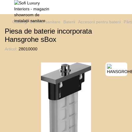
Catalog
Obiecte sanitare
Baterii
Accesorii pentru baterii
Părț
Piesa de baterie incorporata
Hansgrohe sBox
Articol:
28010000