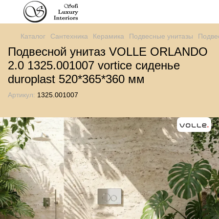
Каталог
Сантехника
Керамика
Подвесные унитазы
Подве
Подвесной унитаз VOLLE ORLANDO
2.0 1325.001007 vortice сиденье
duroplast 520*365*360 мм
Артикул:
1325.001007