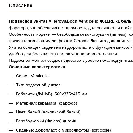
Описание
Подвесной унитаз Villeroy&Boch Venticello 4611RLR1 бел
фарфора, что обеспечивает прочность, долговечность и стойкос
Особенность модели — безободковая конструкция (rimless), к
грязеотталкивающим эффектом CeramicPlus, что дополнитель
Унитаз оснащен сиденьем из дюропласта с функцией микролифт
удобно для большинства типов установки инсталляции.
Подвесной монтаж создает удобство в уборке пола под унитаз
Основные характеристики:
Серия: Venticello
Тип: подвесной унитаз
Габариты (ДхШхВ): 560x375x415 мм
Материал: керамика (фарфор)
Цвет: белый (альпийский белый)
Безободковый (rimless) дизайн
Сиденье: дюропласт, с микролифтом (soft close)