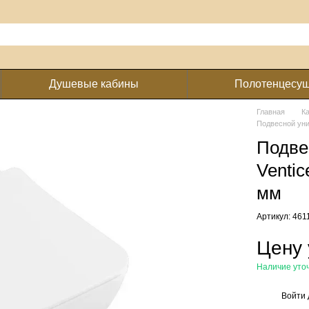
Душевые кабины
Полотенцесу
Главная
К
Подвесной уни
Подве
Venti
мм
Артикул: 46
Цену 
Наличие уто
Войти
%