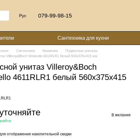
079-99-98-15
Рус
шители
Сантехника для кухни
аталог
Сантехника
Керамика
Подвесные унитазы
таз Villeroy&Boch Venticello 4611RLR1 белый 560x375x415 мм
сной унитаз Villeroy&Boch
cello 4611RLR1 белый 560x375x415
11RLR1
уточняйте
В желания
чняйте
для отображения накопительной скидки