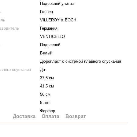
Подвесной унитаз
ь
Глянец
ель
VILLEROY & BOCH
изводитель
Германия
VENTICELLO
а
Подвесной
Белый
Дюропласт с системой плавного опускания
вного опускания
Да
37,5 см
41,5 см
56 см
5 лет
Фарфор
Доставка
Оплата
Возврат