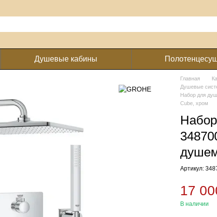
Душевые кабины
Полотенцесу
Главная
К
Душевые сист
Набор для ду
Cube, хром
Набо
34870
душем
Артикул: 34
17 00
В наличии