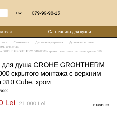
079-99-98-15
Рус
шители
Сантехника для кухни
аталог
Сантехника
Душевая программа
Душевые системы
емы для душа
ша GROHE GROHTHERM 34870000 скрытого монтажа с верхним душем 310
р для душа GROHE GROHTHERM
000 скрытого монтажа с верхним
 310 Cube, хром
870000
0 Lei
21 000 Lei
В желания