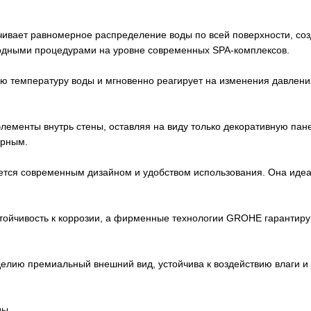
ивает равномерное распределение воды по всей поверхности, со
водными процедурами на уровне современных SPA-комплексов.
 температуру воды и мгновенно реагирует на изменения давления
элементы внутрь стены, оставляя на виду только декоративную па
орным.
ается современным дизайном и удобством использования. Она идеа
тойчивость к коррозии, а фирменные технологии GROHE гарантиру
елию премиальный внешний вид, устойчива к воздействию влаги и 
ды.