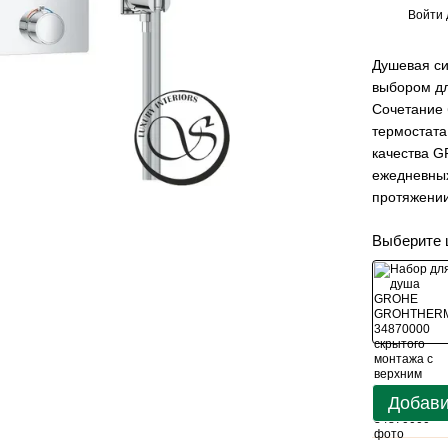
Войти
%
Душевая с
выбором дл
Сочетание 
термостата
качества G
ежедневных
протяжении
Выберите 
Добави