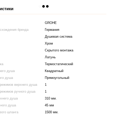
истики
GROHE
исхождения бренда
Германия
Душевая система
Хром
Скрытого монтажа
Латунь
жа
Термостатический
него душа
Квадратный
ого душа
Прямоугольный
 режимов верхнего душа
1
 режимов ручного душа
1
рхнего душа
310 мм.
чного душа
45 мм
вого шланга
1500 мм.