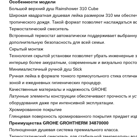
Особенности модели
Большой верхний душ Rainshower 310 Cube
Широкая квадратная душевая лейка размером 310 мм обеспеч
тропического дождя. Такой формат позволяет наслаждаться 
Термостатический смеситель
Встроенный термостат автоматически поддерживает выбранную
дополнительную безопасность для всей семьи.
Скрытый монтаж
Технология скрытой установки позволяет убрать инженерные 
интерьер более аккуратным, современным и визуально прост
Минималистичный ручной душ Stick
Ручная лейка в формате тонкого прямоугольного стика отлич
зоной и ежедневных гигиенических процедур.
Качественные материалы и надежность GROHE
Латунные элементы конструкции обеспечивают прочность и ус
оборудования даже при интенсивной эксплуатации.
Хромированное покрытие
Глянцевая поверхность хромированного покрытия придает изд
Преимущества GROHE GROHTHERM 34870000
Полноценная душевая система премиального класса.
Термостатический смеситель для стабильной температуры во