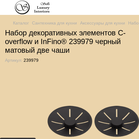
Каталог
Сантехника для кухни
Аксессуары для кухни
Набо
Набор декоративных элементов C-
overflow и InFino® 239979 черный
матовый две чаши
Артикул:
239979