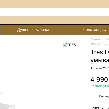
Душевые кабины
Полотенцесу
Главная
К
Tres LOFT См
Tres 
умыва
Артикул: 20
4 990
Наличие уто
Войти
%
LOFT смеси