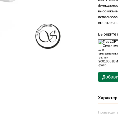
функционал
высококаче
использова
его отличн
Выберите 
Добави
Характер
Производит