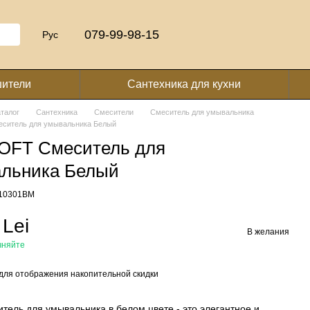
079-99-98-15
Рус
шители
Сантехника для кухни
аталог
Сантехника
Смесители
Смеситель для умывальника
еситель для умывальника Белый
LOFT Смеситель для
льника Белый
010301BM
 Lei
В желания
чняйте
для отображения накопительной скидки
тель для умывальника в белом цвете - это элегантное и