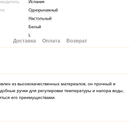
изводитель
Испания
еля
Однорычажный
а
Настольный
Белый
L
Доставка
Оплата
Возврат
овлен из высококачественных материалов, он прочный и
удобные ручки для регулировки температуры и напора воды,
иться его преимуществами.