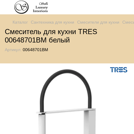
Каталог
Сантехника для кухни
Смесители для кухни
Смеси
Смеситель для кухни TRES
00648701BM белый
Артикул:
00648701BM