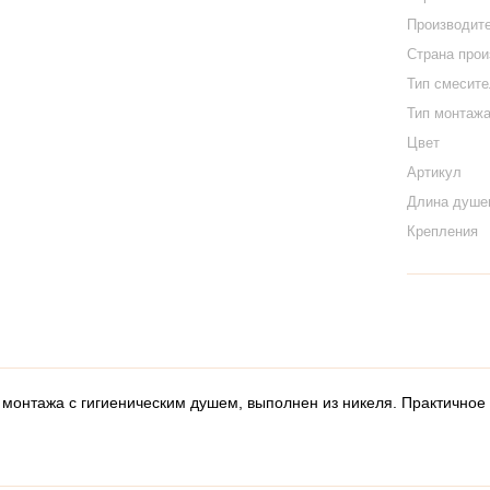
Производит
Страна про
Тип смесит
Тип монтаж
Цвет
Артикул
Длина душе
Крепления
онтажа с гигиеническим душем, выполнен из никеля. Практичное