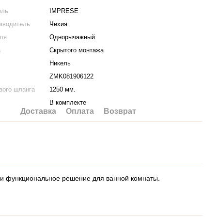
ель
IMPRESE
изводитель
Чехия
еля
Однорычажный
а
Скрытого монтажа
Никель
ZMK081906122
вого шланга
1250 мм.
В комплекте
Доставка
Оплата
Возврат
 и функциональное решение для ванной комнаты.