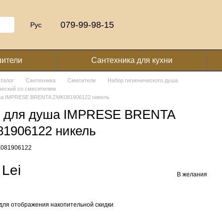
079-99-98-15
Рус
шители
Сантехника для кухни
аталог
Сантехника
Смесители
Набор гигиенического душа
ческий со смесителем
ша IMPRESE BRENTA ZMK081906122 никель
 для душа IMPRESE BRENTA
1906122 никель
K081906122
 Lei
В желания
для отображения накопительной скидки