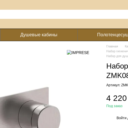
Душевые кабины
Полотенцесу
Главная
К
Набор гигиени
Набор для ду
Набор
ZMK08
Артикул: ZM
4 220
Под заказ
Войти
%