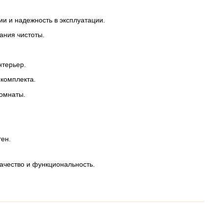
ии и надежность в эксплуатации.
ания чистоты.
нтерьер.
комплекта.
комнаты.
тен.
ачество и функциональность.