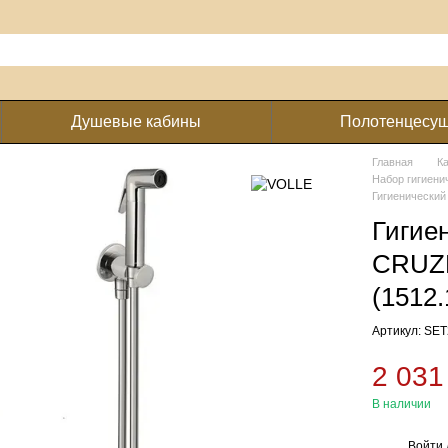
Душевые кабины
Полотенцесу
Главная
К
Набор гигиени
Гигиенический
Гигие
CRUZ
(1512.
Артикул: SE
2 031
В наличии
Войти
%