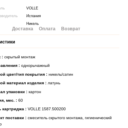
ель
VOLLE
изводитель
Испания
Никель
Доставка
Оплата
Возврат
истики
 :
скрытый монтаж
равления :
однорычажный
ой цвет/тип покрытия :
никель/сатин
ой материал изделия :
латунь
ал упаковки :
картон
я, мес. :
60
 картриджа :
VOLLE 1587.500200
кт поставки :
смеситель скрытого монтажа, гигиенический
р