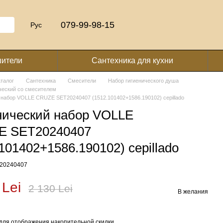
079-99-98-15
Рус
шители
Сантехника для кухни
аталог
Сантехника
Смесители
Набор гигиенического душа
ческий со смесителем
 набор VOLLE CRUZE SET20240407 (1512.101402+1586.190102) cepillado
нический набор VOLLE
E SET20240407
101402+1586.190102) cepillado
T20240407
 Lei
2 130 Lei
В желания
для отображения накопительной скидки