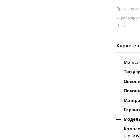
Производит
Страна про
Цвет
Характер
Монтаж
Тип уп
Основн
Основн
Матери
Гаранти
Модель
Компле
гарниту