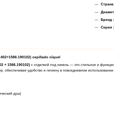
Страна
Диамет
Бренд 
Серия 
02+1586.190102) cepillado níquel
2 + 1586.190102)
с отделкой под никель — это стильное и функци
ур, обеспечивая удобство и гигиену в повседневном использовании
ический душ)