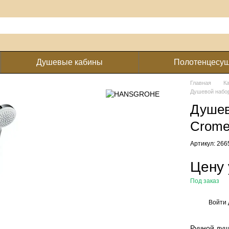
Душевые кабины
Полотенцесу
Главная
К
Душевой набор
Душев
Crome
Артикул: 26
Цену 
Под заказ
Войти
%
Ручной душ