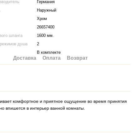
изводитель
Германия
а
Наружный
Хром
26657400
вого шланга
1600 мм.
 режимов душа
2
В комплекте
Доставка
Оплата
Возврат
ечивает комфортное и приятное ощущение во время принятия
но впишется в интерьер ванной комнаты.