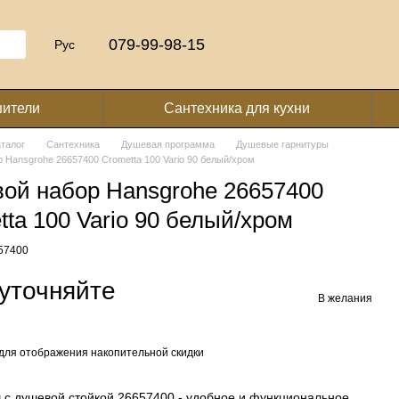
079-99-98-15
Рус
шители
Сантехника для кухни
аталог
Сантехника
Душевая программа
Душевые гарнитуры
 Hansgrohe 26657400 Crometta 100 Vario 90 белый/хром
ой набор Hansgrohe 26657400
tta 100 Vario 90 белый/хром
657400
уточняйте
В желания
для отображения накопительной скидки
 с душевой стойкой 26657400 - удобное и функциональное