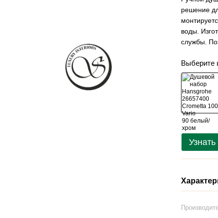
решение дл
монтируетс
воды. Изго
службы. По
Выберите 
Узнать
Характер
Производит