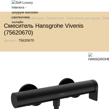
Каталог
Сантехника
Смесители
Смеситель для душа
Сме
Смеситель Hansgrohe Vivenis
(75620670)
Артикул:
75620670