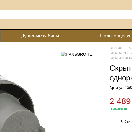
Душевые кабины
Полотенцесу
Главная
К
Скрытые част
Скрытая часть
Скрыт
однор
Артикул: 13
2 489
В наличии
Войти
%