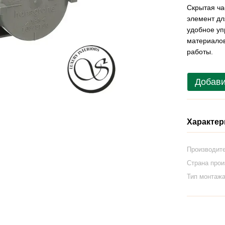
Скрытая ча
элемент дл
удобное уп
материалов
работы.
Добави
Характер
Производит
Страна про
Тип монтаж