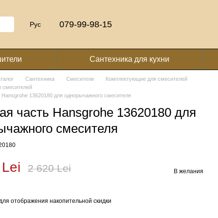
079-99-98-15
Рус
шители
Сантехника для кухни
аталог
Сантехника
Смесители
Комплектующие для смесителей
и смесителей
 Hansgrohe 13620180 для однорычажного смесителя
ая часть Hansgrohe 13620180 для
ычажного смесителя
620180
 Lei
2 620 Lei
В желания
для отображения накопительной скидки