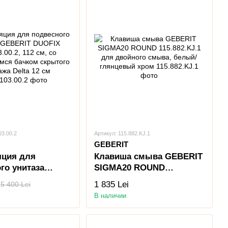
03.00.2
Артикул: 115.882.KJ.1
GEBERIT
яция для
Клавиша смыва GEBERIT
го унитаза
SIGMA20 ROUND
 DUOFIX
115.882.KJ.1 для
1 835 Lei
5 400 Lei
0.2, 112 см, со
двойного смыва, белый/
В наличии
имся бачком
глянцевый хром
 монтажа Delta