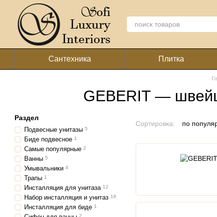
Перейти к основному контенту
Сантехника
Плитка
Г
GEBERIT — швейца
Раздел
Сортировка:
по популя
Подвесные унитазы
5
Биде подвесное
1
Самые популярные
2
Ванны
5
Умывальники
4
Трапы
1
Инсталляция для унитаза
12
Набор инсталляция и унитаз
18
Инсталляция для биде
1
Сифон для ванны
2