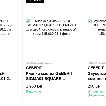
НОВИНКА
Артикул: 115.660.21.1
Артикул: 156.0
GEBERIT
GEBERIT
ERIT
Кнопка смыва GEBERIT
Звукоиз
.01.2
SIGMA01 SQUARE
комплек
115.660.21.1 для двойного
156.050.0
1 950 Lei
200 Lei
лый
смыва, глянцевый хром
подвесно
В наличии
В наличии н
(14 рабочих 