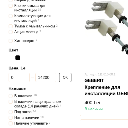
Кнопки смыва для
инсталляции
25
Комплектующие для
инсталляций
5
Тумба с умывальником
2
Акция месяца
3
Хит продаж
2
Цвет
Цена, Lei
Артикул: 111.815.00.1
От Цена, Lei
До Цена, Lei
OK
GEBERIT
Крепление для
Наличие
инсталляции GEB
В наличии
18
111.815.00.1
В наличии на центральном
400 Lei
складе (14 рабочих дней)
4
В наличии
Под заказ
34
Нет в наличии
18
Наличие уточняйте
7