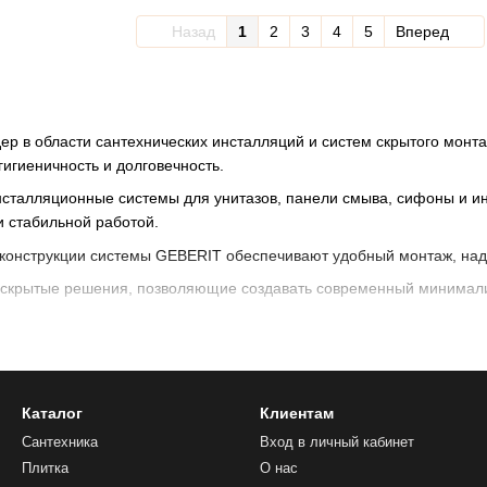
Назад
1
2
3
4
5
Вперед
ер в области сантехнических инсталляций и систем скрытого монт
игиеничность и долговечность.
нсталляционные системы для унитазов, панели смыва, сифоны и 
и стабильной работой.
конструкции системы GEBERIT обеспечивают удобный монтаж, над
 скрытые решения, позволяющие создавать современный минимали
i.md представлен широкий ассортимент GEBERIT с официальной га
кое качество, инновации и инженерная надежность.
Каталог
Клиентам
Сантехника
Вход в личный кабинет
Плитка
О нас