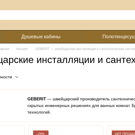
Душевые кабины
Полотенцесу
лавная
Каталог
GEBERIT — швейцарские инсталляции и сантехнические систе
рские инсталляции и санте
рности
GEBERIT
— швейцарский производитель сантехничес
скрытых инженерных решениях для ванных комнат. Б
технологий.
−29%
ХИТ ПРОДА