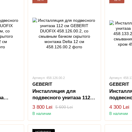
Артикул: 458.126.00.2
Артикул: 458.1
GEBERIT
GEBERIT
Инсталляция для
Инсталл
за
подвесного унитаза 112
подвесно
см GEBERIT DUOFIX
GEBERIT
3 800 Lei
4 300 Lei
5 600 Lei
, со
458.126.00.2, со смывным
458.133.2
В наличии
В наличии
бачком скрытого
клавиша
 Delta
монтажа Delta 12 см
DELTA01