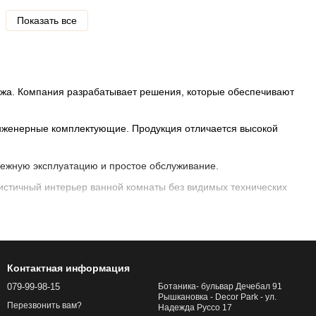
Показать все
ажа. Компания разрабатывает решения, которые обеспечивают
инженерные комплектующие. Продукция отличается высокой
ежную эксплуатацию и простое обслуживание.
стичный интерьер ванной комнаты без видимых технических
рантией и доставкой по Кишиневу и всей Молдове.
Контактная информация
079-99-98-15
Ботаника- бульвар Дечебал 91
Рышкановка - Decor Park - ул.
Перезвонить вам?
Надежда Руссо 17