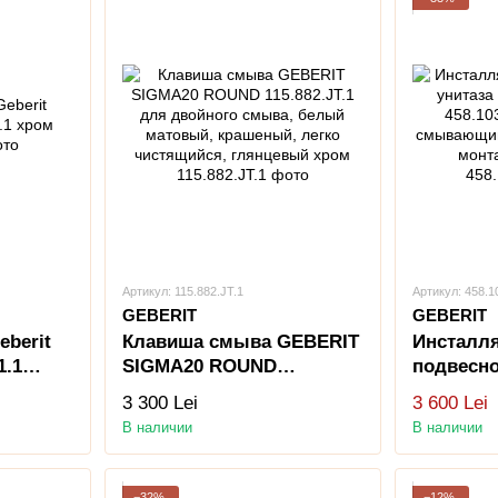
Артикул: 115.882.JT.1
Артикул: 458.1
GEBERIT
GEBERIT
berit
Клавиша смыва GEBERIT
Инсталл
1.1
SIGMA20 ROUND
подвесно
115.882.JT.1 для двойного
GEBERIT
3 300 Lei
3 600 Lei
смыва, белый матовый,
458.103.0
В наличии
В наличии
крашеный, легко
смывающ
чистящийся, глянцевый
скрытого
хром
12 см
−32%
−12%