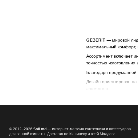
GEBERIT
— мировой лид
максимальный комфорт, г
Ассортимент включает и
точностью изготовления 
Благодаря продуманной 
Дизайн ориентирован на
элементов.
В интернет-магазине Sof
GEBERIT — это швейцарс
© 2012–2026
Sofi.md
— интернет-магазин сантехники и аксессуаров
для ванной комнаты. Доставка по Кишиневу и всей Молдове.