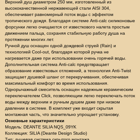
Верхний душ диаметром 250 мм, изготовленный из
высококачественной нержавеющей стали AISI 304,
обеспечивает равномерный поток воды с эффектом
тропического дождя. Благодаря системе Anti-calc силиконовые
форсунки легко очищаются от известкового налета простым
движением пальца, сохраняя стабильную работу душа на
протяжении многих лет.
Ручной душ оснащен одной дождевой струей (Rain) и
технологией Cool-out, благодаря которой ручка не
нагревается даже при использовании очень горячей воды.
Дополнительная система Anti-calc предотвращает
образование известковых отложений, а технология Anti-Twist
защищает душевой шланг от перекручивания, обеспечивая
максимальный комфорт во время использования.
Однорычажный смеситель оснащен надежным керамическим
переключателем Click, позволяющим легко переключать поток
воды между верхним и ручным душем даже при низком
давлении в системе. В комплект уже входит скрытая
монтажная часть, что значительно упрощает установку.
Основные характеристики
Модель: DEANTE SILIA NQS_09YK
Коллекция: SILIA (Deante Design Studio)
Тип: душевая система скрытого монтажа