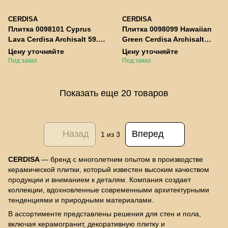
CERDISA
CERDISA
Плитка 0098101 Cyprus
Плитка 0098099 Hawaiian
Lava Cerdisa Archisalt 59.6
Green Cerdisa Archisalt
× 119.2 см
59.6 × 119.2 см
Цену уточняйте
Цену уточняйте
Под заказ
Под заказ
Показать еще 20 товаров
Назад
Вперед
1
из 3
CERDISA
— бренд с многолетним опытом в производстве
керамической плитки, который известен высоким качеством
продукции и вниманием к деталям. Компания создает
коллекции, вдохновленные современными архитектурными
тенденциями и природными материалами.
В ассортименте представлены решения для стен и пола,
включая керамогранит, декоративную плитку и