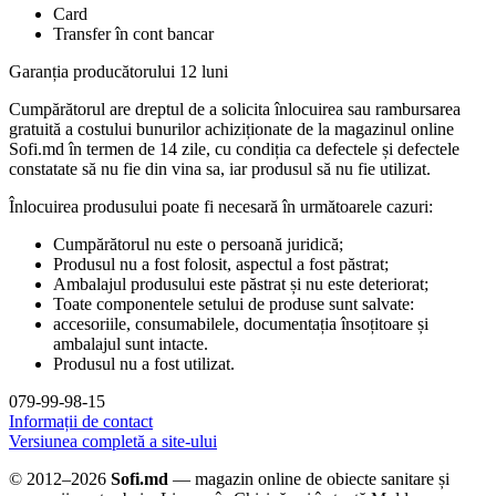
Card
Transfer în cont bancar
Garanția producătorului 12 luni
Cumpărătorul are dreptul de a solicita înlocuirea sau rambursarea
gratuită a costului bunurilor achiziționate de la magazinul online
Sofi.md în termen de 14 zile, cu condiția ca defectele și defectele
constatate să nu fie din vina sa, iar produsul să nu fie utilizat.
Înlocuirea produsului poate fi necesară în următoarele cazuri:
Cumpărătorul nu este o persoană juridică;
Produsul nu a fost folosit, aspectul a fost păstrat;
Ambalajul produsului este păstrat și nu este deteriorat;
Toate componentele setului de produse sunt salvate:
accesoriile, consumabilele, documentația însoțitoare și
ambalajul sunt intacte.
Produsul nu a fost utilizat.
079-99-98-15
Informații de contact
Versiunea completă a site-ului
© 2012–2026
Sofi.md
— magazin online de obiecte sanitare și