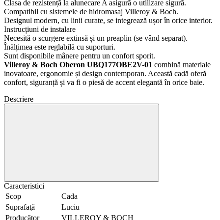
Clasa de rezistență la alunecare A asigură o utilizare sigură.
Compatibil cu sistemele de hidromasaj Villeroy & Boch.
Designul modern, cu linii curate, se integrează ușor în orice interior.
Instrucțiuni de instalare
Necesită o scurgere extinsă și un preaplin (se vând separat).
Înălțimea este reglabilă cu suporturi.
Sunt disponibile mânere pentru un confort sporit.
Villeroy & Boch Oberon UBQ177OBE2V-01
combină materiale
inovatoare, ergonomie și design contemporan. Această cadă oferă
confort, siguranță și va fi o piesă de accent elegantă în orice baie.
Descriere
Caracteristici
Scop
Cada
Suprafaţă
Luciu
Producător
VILLEROY & BOCH