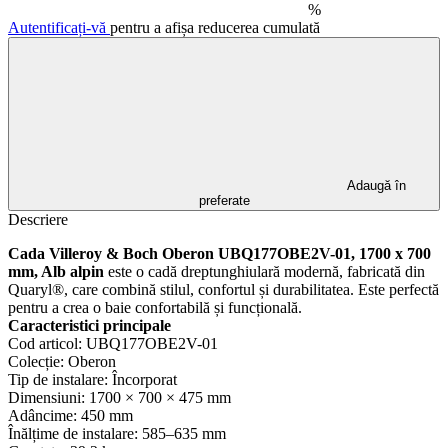
%
Autentificați-vă
pentru a afișa reducerea cumulată
Adaugă în
preferate
Descriere
Cada Villeroy & Boch Oberon UBQ177OBE2V-01, 1700 x 700
mm, Alb alpin
este o cadă dreptunghiulară modernă, fabricată din
Quaryl®, care combină stilul, confortul și durabilitatea. Este perfectă
pentru a crea o baie confortabilă și funcțională.
Caracteristici principale
Cod articol: UBQ177OBE2V-01
Colecție: Oberon
Tip de instalare: Încorporat
Dimensiuni: 1700 × 700 × 475 mm
Adâncime: 450 mm
Înălțime de instalare: 585–635 mm