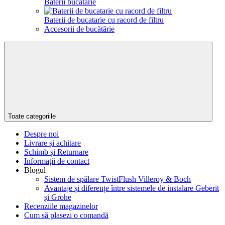
Baterii bucătărie
Baterii de bucatarie cu racord de filtru
Accesorii de bucătărie
Toate categoriile
Despre noi
Livrare și achitare
Schimb și Returnare
Informații de contact
Blogul
Sistem de spălare TwistFlush Villeroy & Boch
Avantaje și diferențe între sistemele de instalare Geberit
și Grohe
Recenziile magazinelor
Cum să plasezi o comandă