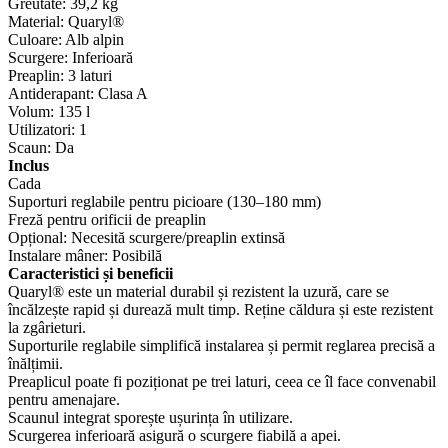
Greutate: 39,2 kg
Material: Quaryl®
Culoare: Alb alpin
Scurgere: Inferioară
Preaplin: 3 laturi
Antiderapant: Clasa A
Volum: 135 l
Utilizatori: 1
Scaun: Da
Inclus
Cada
Suporturi reglabile pentru picioare (130–180 mm)
Freză pentru orificii de preaplin
Opțional: Necesită scurgere/preaplin extinsă
Instalare mâner: Posibilă
Caracteristici și beneficii
Quaryl® este un material durabil și rezistent la uzură, care se
încălzește rapid și durează mult timp. Reține căldura și este rezistent
la zgârieturi.
Suporturile reglabile simplifică instalarea și permit reglarea precisă a
înălțimii.
Preaplicul poate fi poziționat pe trei laturi, ceea ce îl face convenabil
pentru amenajare.
Scaunul integrat sporește ușurința în utilizare.
Scurgerea inferioară asigură o scurgere fiabilă a apei.