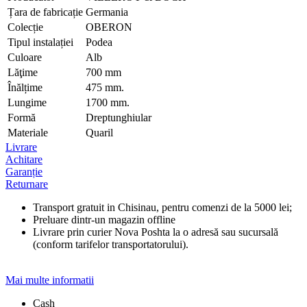
Țara de fabricație
Germania
Colecție
OBERON
Tipul instalației
Podea
Culoare
Alb
Lăţime
700 mm
Înălțime
475 mm.
Lungime
1700 mm.
Formă
Dreptunghiular
Materiale
Quaril
Livrare
Achitare
Garanție
Returnare
Transport gratuit in Chisinau, pentru comenzi de la 5000 lei;
Preluare dintr-un magazin offline
Livrare prin curier Nova Poshta la o adresă sau sucursală
(conform tarifelor transportatorului).
Mai multe informatii
Cash