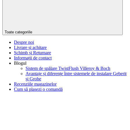
Toate categoriile
Despre noi
Livrare și achitare
Schimb și Returnare
Informații de contact
Blogul
Sistem de spălare TwistFlush Villeroy & Boch
Avantaje și diferențe între sistemele de instalare Geberit
și Grohe
Recenziile magazinelor
Cum să plasezi o comandă