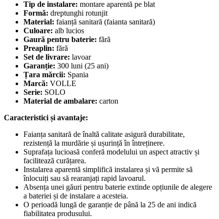
Tip de instalare:
montare aparentă pe blat
Formă:
dreptunghi rotunjit
Material:
faianță sanitară (faianta sanitară)
Culoare:
alb lucios
Gaură pentru baterie:
fără
Preaplin:
fără
Set de livrare:
lavoar
Garanție:
300 luni (25 ani)
Țara mărcii:
Spania
Marcă:
VOLLE
Serie:
SOLO
Material de ambalare:
carton
Caracteristici și avantaje:
Faianța sanitară de înaltă calitate asigură durabilitate,
rezistență la murdărie și ușurință în întreținere.
Suprafața lucioasă conferă modelului un aspect atractiv și
facilitează curățarea.
Instalarea aparentă simplifică instalarea și vă permite să
înlocuiți sau să rearanjați rapid lavoarul.
Absența unei găuri pentru baterie extinde opțiunile de alegere
a bateriei și de instalare a acesteia.
O perioadă lungă de garanție de până la 25 de ani indică
fiabilitatea produsului.