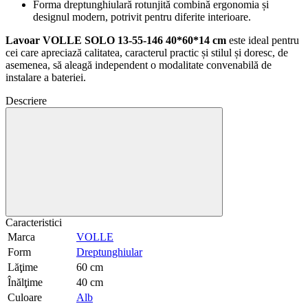
Forma dreptunghiulară rotunjită combină ergonomia și
designul modern, potrivit pentru diferite interioare.
Lavoar VOLLE SOLO 13-55-146 40*60*14 cm
este ideal pentru
cei care apreciază calitatea, caracterul practic și stilul și doresc, de
asemenea, să aleagă independent o modalitate convenabilă de
instalare a bateriei.
Descriere
Caracteristici
Marca
VOLLE
Form
Dreptunghiular
Lăţime
60 cm
Înălţime
40 cm
Culoare
Alb