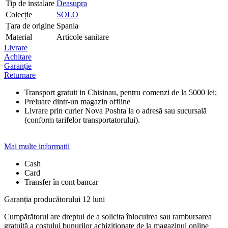
Tip de instalare
Deasupra
Colecție
SOLO
Țara de origine
Spania
Material
Articole sanitare
Livrare
Achitare
Garanție
Returnare
Transport gratuit in Chisinau, pentru comenzi de la 5000 lei;
Preluare dintr-un magazin offline
Livrare prin curier Nova Poshta la o adresă sau sucursală
(conform tarifelor transportatorului).
Mai multe informatii
Cash
Card
Transfer în cont bancar
Garanția producătorului 12 luni
Cumpărătorul are dreptul de a solicita înlocuirea sau rambursarea
gratuită a costului bunurilor achiziționate de la magazinul online