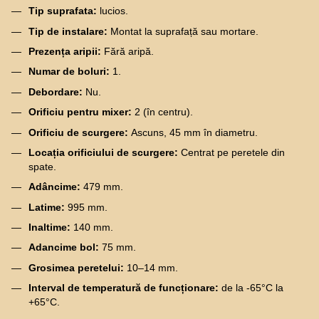
Tip suprafata:
lucios.
Tip de instalare:
Montat la suprafață sau mortare.
Prezența aripii:
Fără aripă.
Numar de boluri:
1.
Debordare:
Nu.
Orificiu pentru mixer:
2 (în centru).
Orificiu de scurgere:
Ascuns, 45 mm în diametru.
Locația orificiului de scurgere:
Centrat pe peretele din
spate.
Adâncime:
479 mm.
Latime:
995 mm.
Inaltime:
140 mm.
Adancime bol:
75 mm.
Grosimea peretelui:
10–14 mm.
Interval de temperatură de funcționare:
de la -65°C la
+65°C.