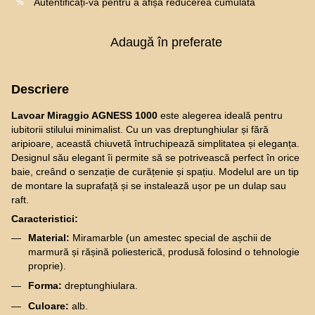
Autentificați-vă
pentru a afișa reducerea cumulată
%
Adaugă în preferate
Descriere
Lavoar Miraggio AGNESS 1000
este alegerea ideală pentru
iubitorii stilului minimalist. Cu un vas dreptunghiular și fără
aripioare, această chiuvetă întruchipează simplitatea și eleganța.
Designul său elegant îi permite să se potrivească perfect în orice
baie, creând o senzație de curățenie și spațiu. Modelul are un tip
de montare la suprafață și se instalează ușor pe un dulap sau
raft.
Caracteristici:
Material:
Miramarble (un amestec special de așchii de
marmură și rășină poliesterică, produsă folosind o tehnologie
proprie).
Forma:
dreptunghiulara.
Culoare:
alb.