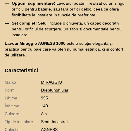
Opțiuni suplimentare:
Lavoarul poate fi realizat cu un singur
orificiu pentru baterie, sau fără orificii deloc, ceea ce oferă
flexibilitate la instalare în funcție de preferințe.
Set complet:
Setul include o chiuveta, un capac decorativ
pentru orificiul de scurgere, un sifon si documentatie pentru
instalare.
Lavoar Miraggio AGNESS 1000
este o soluție elegantă și
practică pentru baie care va oferi nu numai estetică, ci și confort
de utilizare.
Caracteristici
Marca
MIRAGGIO
Form
Dreptunghiular
Lăţime
995
Înălţime
140
Culoare
Alb
Tip de instalare
Semi-încastrat
Colecție
AGNESS