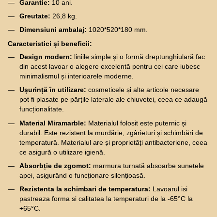
Garantie:
10 ani.
Greutate:
26,8 kg.
Dimensiuni ambalaj:
1020*520*180 mm.
Caracteristici și beneficii:
Design modern:
liniile simple și o formă dreptunghiulară fac
din acest lavoar o alegere excelentă pentru cei care iubesc
minimalismul și interioarele moderne.
Ușurință în utilizare:
cosmeticele și alte articole necesare
pot fi plasate pe părțile laterale ale chiuvetei, ceea ce adaugă
funcționalitate.
Material Miramarble:
Materialul folosit este puternic și
durabil. Este rezistent la murdărie, zgârieturi și schimbări de
temperatură. Materialul are și proprietăți antibacteriene, ceea
ce asigură o utilizare igienă.
Absorbție de zgomot:
marmura turnată absoarbe sunetele
apei, asigurând o funcționare silențioasă.
Rezistenta la schimbari de temperatura:
Lavoarul isi
pastreaza forma si calitatea la temperaturi de la -65°C la
+65°C.