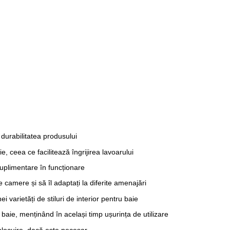
i durabilitatea produsului
, ceea ce facilitează îngrijirea lavoarului
suplimentare în funcționare
e camere și să îl adaptați la diferite amenajări
varietăți de stiluri de interior pentru baie
n baie, menținând în același timp ușurința de utilizare
înlocuire, dacă este necesar