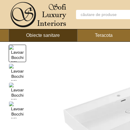
Mergi la conținutul principal
Obiecte sanitare
Teracota