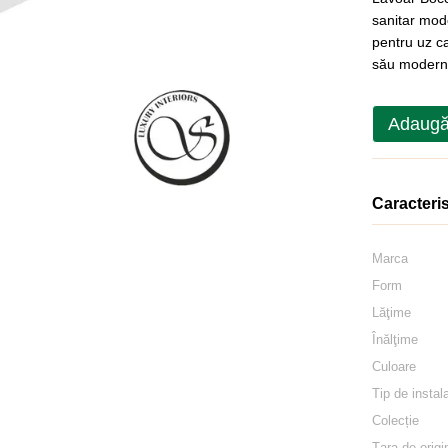
sanitar mode
pentru uz ca
său modern ș
Adaugă
Caracteris
Marca
Form
Lăţime
Înălţime
Culoare
Tip de instal
Colecție
Țara de origi