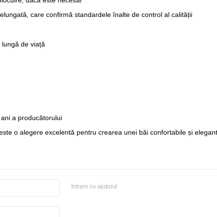
delungată, care confirmă standardele înalte de control al calității
 lungă de viață
0 ani a producătorului
este o alegere excelentă pentru crearea unei băi confortabile și elegante,
Intrare cu ajutorul