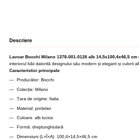
Descriere
Lavoar Bocchi Milano 1378-001-0126 alb 14,5x100,4x46,5 cm
interiorul băii datorită designului său modern și elegant și culorii a
Caracteristici principale
:
Producător: Bocchi
Colecție: Milano
Țara de origine: Italia
Material: porțelan
Culoare: alb lucios
Formă: dreptunghiulară
Dimensiuni (L×Î×A): 100,4×14,5×46,5 cm