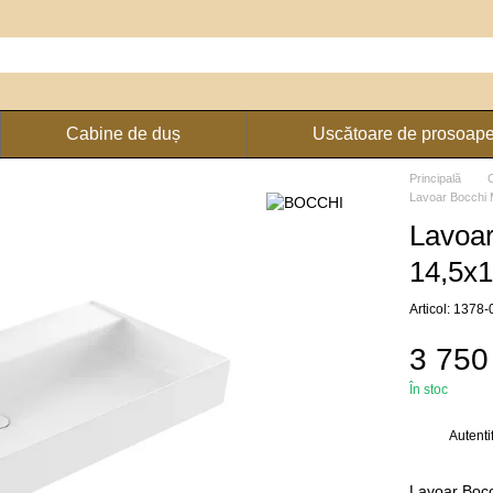
Cabine de duș
Uscătoare de prosoap
Principală
Lavoar Bocchi 
Lavoar
14,5x
Articol: 1378
3 750
În stoc
Autenti
%
Lavoar Bocc