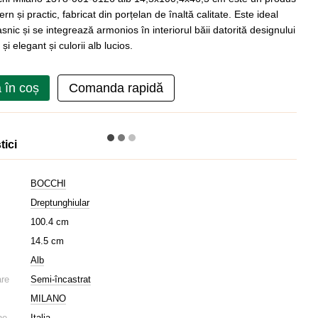
rn și practic, fabricat din porțelan de înaltă calitate. Este ideal
snic și se integrează armonios în interiorul băii datorită designului
i elegant și culorii alb lucios.
 în coș
Comanda rapidă
tici
BOCCHI
Dreptunghiular
100.4 cm
14.5 cm
Alb
are
Semi-încastrat
MILANO
ne
Italia