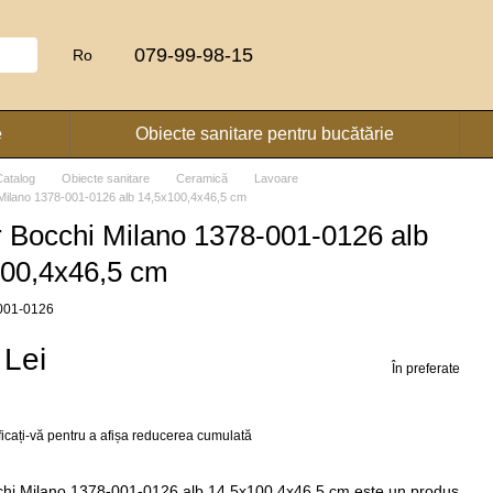
079-99-98-15
Ro
e
Obiecte sanitare pentru bucătărie
Catalog
Obiecte sanitare
Ceramică
Lavoare
Milano 1378-001-0126 alb 14,5x100,4x46,5 cm
 Bocchi Milano 1378-001-0126 alb
100,4x46,5 cm
-001-0126
 Lei
În preferate
ficați-vă
pentru a afișa reducerea cumulată
hi Milano 1378-001-0126 alb 14,5x100,4x46,5 cm este un produs