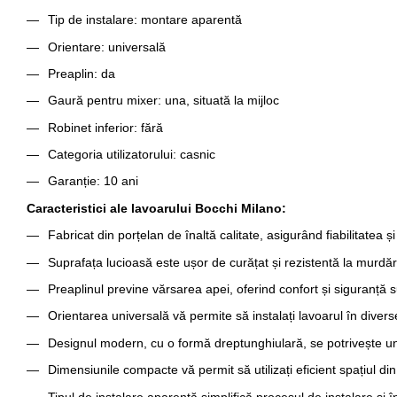
Tip de instalare: montare aparentă
Orientare: universală
Preaplin: da
Gaură pentru mixer: una, situată la mijloc
Robinet inferior: fără
Categoria utilizatorului: casnic
Garanție: 10 ani
Caracteristici ale lavoarului Bocchi Milano:
Fabricat din porțelan de înaltă calitate, asigurând fiabilitatea ș
Suprafața lucioasă este ușor de curățat și rezistentă la murdărie
Preaplinul previne vărsarea apei, oferind confort și siguranță 
Orientarea universală vă permite să instalați lavoarul în divers
Designul modern, cu o formă dreptunghiulară, se potrivește unei 
Dimensiunile compacte vă permit să utilizați eficient spațiul di
Tipul de instalare aparentă simplifică procesul de instalare și 