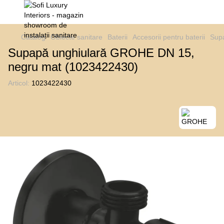
Catalog
Obiecte sanitare
Baterii
Accesorii pentru baterii
Supa
Supapă unghiulară GROHE DN 15,
negru mat (1023422430)
Articol:
1023422430