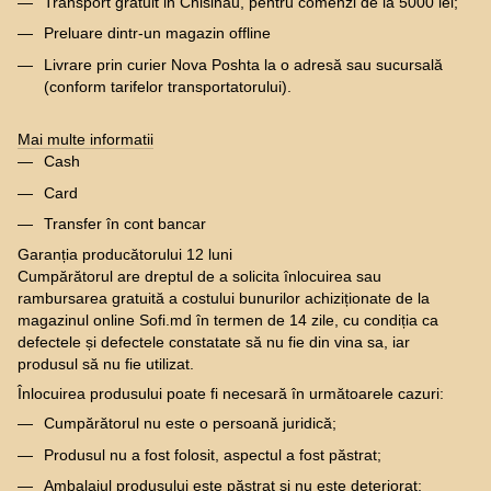
Transport gratuit in Chisinau, pentru comenzi de la 5000 lei;
Preluare dintr-un magazin offline
Livrare prin curier Nova Poshta la o adresă sau sucursală
(conform tarifelor transportatorului).
Mai multe informatii
Cash
Card
Transfer în cont bancar
Garanția producătorului 12 luni
Cumpărătorul are dreptul de a solicita înlocuirea sau
rambursarea gratuită a costului bunurilor achiziționate de la
magazinul online Sofi.md în termen de 14 zile, cu condiția ca
defectele și defectele constatate să nu fie din vina sa, iar
produsul să nu fie utilizat.
Înlocuirea produsului poate fi necesară în următoarele cazuri:
Cumpărătorul nu este o persoană juridică;
Produsul nu a fost folosit, aspectul a fost păstrat;
Ambalajul produsului este păstrat și nu este deteriorat;