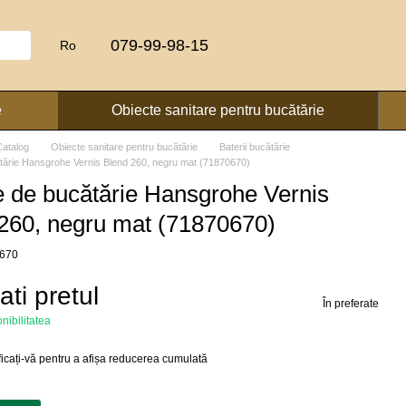
079-99-98-15
Ro
e
Obiecte sanitare pentru bucătărie
Catalog
Obiecte sanitare pentru bucătărie
Baterii bucătărie
ătărie Hansgrohe Vernis Blend 260, negru mat (71870670)
e de bucătărie Hansgrohe Vernis
260, negru mat (71870670)
0670
cati pretul
În preferate
onibilitatea
ficați-vă
pentru a afișa reducerea cumulată