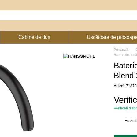
Cabine de duș
Uscătoare de prosoap
Principală
Baterie de buc
Bateri
Blend 
Articol: 7187
Verifi
Verificați disp
Autenti
%