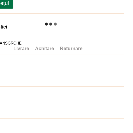
rețul
tici
ANSGROHE
Livrare
Achitare
Returnare