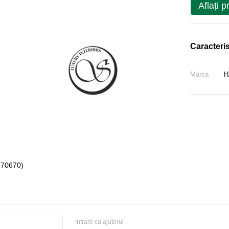
Aflați p
Caracteris
Marca
H
870670)
Intrare cu ajutorul