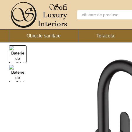
Mergi la conținutul principal
Obiecte sanitare
Teracota