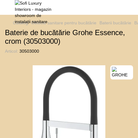
Catalog
Obiecte sanitare pentru bucătărie
Baterii bucătărie
B
Baterie de bucătărie Grohe Essence,
crom (30503000)
Articol:
30503000