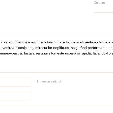
Culoare
 conceput pentru a asigura o funcționare fiabilă și eficientă a chiuvetei
revenirea blocajelor și mirosurilor neplăcute, asigurând performanțe opti
umneavoastră. Instalarea unui sifon este ușoară și rapidă, făcându-l 
Intrare cu ajutorul