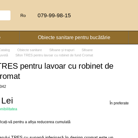
079-99-98-15
Ro
e
Obiecte sanitare pentru bucătărie
Catalog
Obiecte sanitare
Sifoane și trapuri
Sifoane
iuvetă
Sifon TRES pentru lavoar cu robinet de fund Cromat
TRES pentru lavoar cu robinet de
Cromat
0342
 Lei
În preferate
onibilitatea
ficați-vă
pentru a afișa reducerea cumulată
oarului TRES cu supapă inferioară în design cromat este un