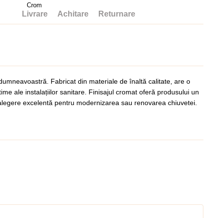
Crom
Livrare
Achitare
Returnare
 dumneavoastră. Fabricat din materiale de înaltă calitate, are o
me ale instalațiilor sanitare. Finisajul cromat oferă produsului un
o alegere excelentă pentru modernizarea sau renovarea chiuvetei.