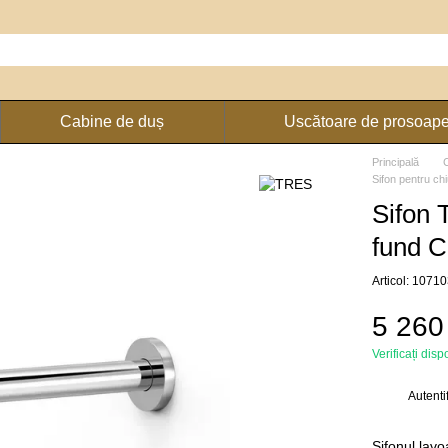
Cabine de duș
Uscătoare de prosoap
Principală
Sifon pentru ch
Sifon 
fund 
Articol: 1071
5 260
Verificați disp
Autenti
%
Sifonul lav