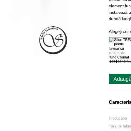
element func
instalează u
durată lungă
Alegeți cul
Adaugă
Caracteris
Producător
Țara de fabri