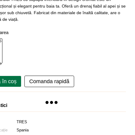
țional și elegant pentru baia ta. Oferă un drenaj fiabil al apei și se
șor sub chiuvetă. Fabricat din materiale de înaltă calitate, are o
 de viață.
oarea
 în coș
Comanda rapidă
tici
TRES
cație
Spania