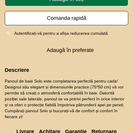
Comanda rapidă
Autentificați-vă
pentru a afișa reducerea cumulată
%
Adaugă în preferate
Descriere
Panoul de baie Solo este completarea perfectă pentru cada!
Designul său elegant și dimensiunile practice (75*50 cm) vă vor
permite să creați o atmosferă confortabilă în baie. Datorită
poziției sale laterale, panoul se va potrivi perfect în orice interior
și va oferi o protecție fiabilă împotriva pătrunderii apei pe pereți.
Cumpărați panoul Solo și bucurați-vă de confort și confort în
fiecare zi!
Livrare
Achitare
Garanție
Returnare