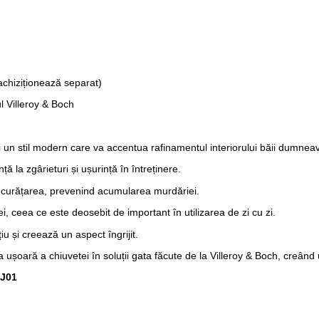
chiziționează separat)
ul Villeroy & Boch
 și un stil modern care va accentua rafinamentul interiorului băii dumnea
ță la zgârieturi și ușurință în întreținere.
ză curățarea, prevenind acumularea murdăriei.
, ceea ce este deosebit de important în utilizarea de zi cu zi.
 și creează un aspect îngrijit.
 ușoară a chiuvetei în soluții gata făcute de la Villeroy & Boch, creând 
CJ01