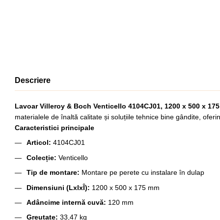
Descriere
Lavoar Villeroy & Boch Venticello 4104CJ01, 1200 x 500 x 175
materialele de înaltă calitate și soluțiile tehnice bine gândite, oferi
Caracteristici principale
Articol:
4104CJ01
Colecție:
Venticello
Tip de montare:
Montare pe perete cu instalare în dulap
Dimensiuni (LxlxÎ):
1200 x 500 x 175 mm
Adâncime internă cuvă:
120 mm
Greutate:
33,47 kg