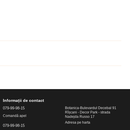
Informații de contact
079-99-98-15
Botanica-Bulevardul Decebal 91
Rîșcani - Decor Park - strada
Comandă apel
Nadejda Russo 17
Adresa pe harta
079-99-98-15