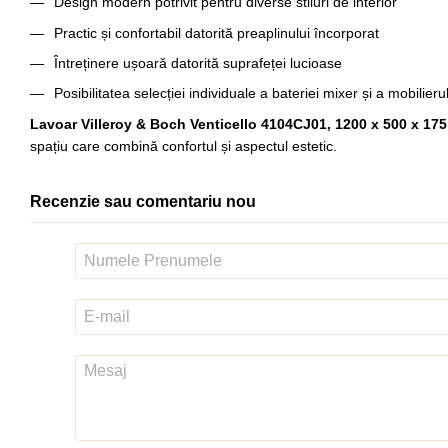
Design modern potrivit pentru diverse stiluri de interior
Practic și confortabil datorită preaplinului încorporat
Întreținere ușoară datorită suprafeței lucioase
Posibilitatea selecției individuale a bateriei mixer și a mobilieru
Lavoar Villeroy & Boch Venticello 4104CJ01, 1200 x 500 x 175
spațiu care combină confortul și aspectul estetic.
Recenzie sau comentariu nou