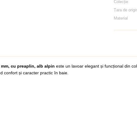
Colecție
Țara de origi
Material
 mm, cu preaplin, alb alpin
este un lavoar elegant și funcțional din co
nd confort și caracter practic în baie.