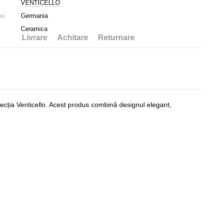
VENTICELLO
ne
Germania
Ceramica
Livrare
Achitare
Returnare
lecția Venticello. Acest produs combină designul elegant,