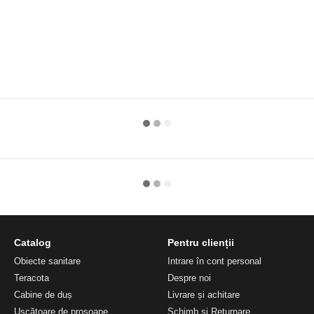
Catalog
Pentru clienții
Obiecte sanitare
Intrare în cont personal
Teracota
Despre noi
Cabine de duș
Livrare și achitare
Uscătoare de prosoape
Schimb și Returnare