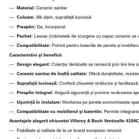
Material:
Ceramic sanitar
Culoare:
Alb alpin, suprafață lucioasă
Preaplin:
Da, încorporat
Pachet:
Lavoar (robinetele de scurgere cu capac ceramic se a
Compatibilitate:
Potrivit pentru bateriile de perete și mobilier
Caracteristici și beneficii
Design elegant:
Colecția Venticello se remarcă prin linii line
Ceramic sanitar de înaltă calitate:
Oferă durabilitate, rezisten
Suprafață lucioasă:
Conferă chiuvetei strălucire și facilitea
Preaplin integrat:
Asigură siguranță și previne revărsarea apei
Ușurință în instalare:
Montarea pe perete economisește spațiu
Compatibilitate cu mobilierul și bateriile:
Permite integrarea
Avantajele alegerii chiuvetei Villeroy & Boch Venticello 4104
Fiabilitate și calitate de la un brand european renumit