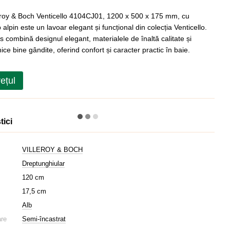
eroy & Boch Venticello 4104CJ01, 1200 x 500 x 175 mm, cu
b alpin este un lavoar elegant și funcțional din colecția Venticello.
 combină designul elegant, materialele de înaltă calitate și
hnice bine gândite, oferind confort și caracter practic în baie.
rețul
tici
VILLEROY & BOCH
Dreptunghiular
120 cm
17,5 cm
Alb
are
Semi-încastrat