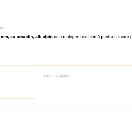
lui
 mm, cu preaplin, alb alpin
este o alegere excelentă pentru cei care pre
Intrare cu ajutorul