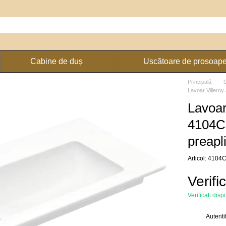
Cabine de duș
Uscătoare de prosoap
Principală
Lavoar Villeroy
Lavoar
4104C
preapli
Articol: 4104
Verifi
Verificați disp
Autenti
%