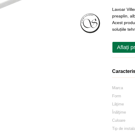
Lavoar Vill
preaplin, al
Acest produs
soluțiile te
Aflați p
Caracteris
Marca
Form
Lăţime
Înălţime
Culoare
Tip de instal