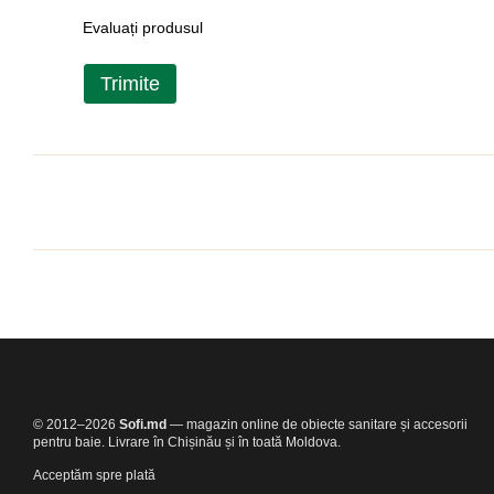
Evaluați produsul
Trimite
© 2012–2026
Sofi.md
— magazin online de obiecte sanitare și accesorii
pentru baie. Livrare în Chișinău și în toată Moldova.
Acceptăm spre plată