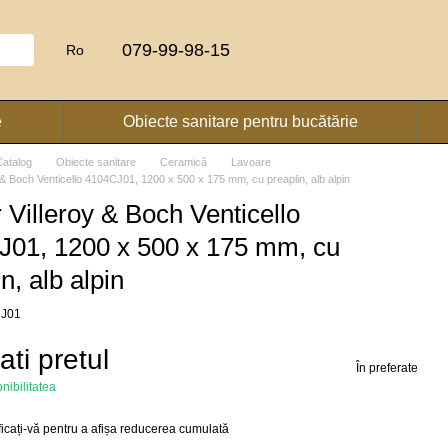
079-99-98-15
Ro
e
Obiecte sanitare pentru bucătărie
Catalog
Obiecte sanitare
Ceramică
Lavoare
 & Boch Venticello 4104CJ01, 1200 x 500 x 175 mm, cu preaplin, alb alpin
 Villeroy & Boch Venticello
J01, 1200 x 500 x 175 mm, cu
n, alb alpin
CJ01
cati pretul
În preferate
onibilitatea
ficați-vă
pentru a afișa reducerea cumulată