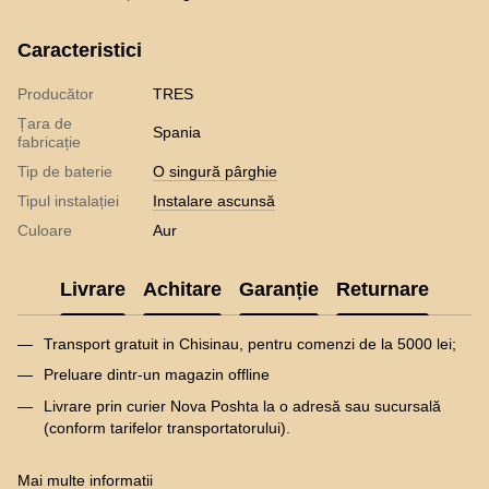
Caracteristici
Producător
TRES
Țara de
Spania
fabricație
Tip de baterie
O singură pârghie
Tipul instalației
Instalare ascunsă
Culoare
Aur
Livrare
Achitare
Garanție
Returnare
Transport gratuit in Chisinau, pentru comenzi de la 5000 lei;
Preluare dintr-un magazin offline
Livrare prin curier Nova Poshta la o adresă sau sucursală
(conform tarifelor transportatorului).
Mai multe informatii