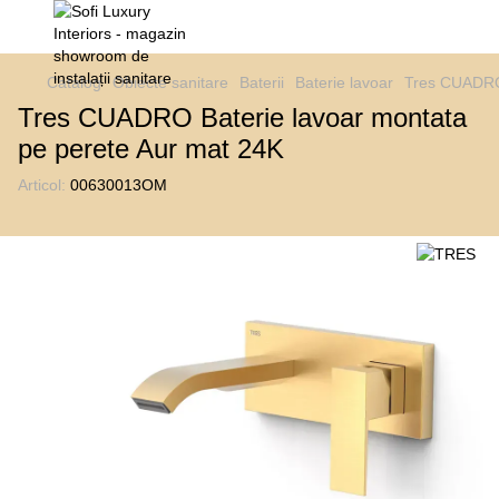
Catalog
Obiecte sanitare
Baterii
Baterie lavoar
Tres CUADRO 
Tres CUADRO Baterie lavoar montata
pe perete Aur mat 24K
Articol:
00630013OM