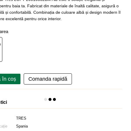
pentru baia ta. Fabricat din materiale de înaltă calitate, asigură o
abilă și confortabilă. Combinația de culoare albă și design modern îl
re excelentă pentru orice interior.
oarea
 în coș
Comanda rapidă
tici
TRES
cație
Spania