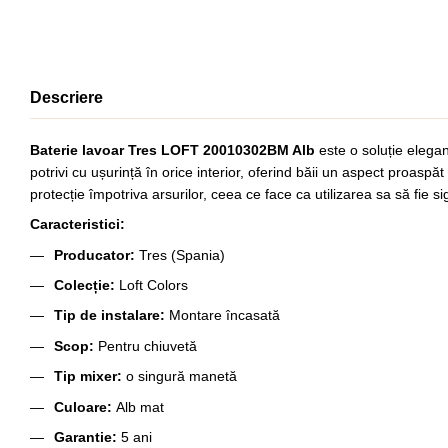
Descriere
Baterie lavoar Tres LOFT 20010302BM Alb
este o soluție elegan
potrivi cu ușurință în orice interior, oferind băii un aspect proasp
protecție împotriva arsurilor, ceea ce face ca utilizarea sa să fie si
Caracteristici:
Producator:
Tres (Spania)
Colecție:
Loft Colors
Tip de instalare:
Montare încasată
Scop:
Pentru chiuvetă
Tip mixer:
o singură manetă
Culoare:
Alb mat
Garantie:
5 ani