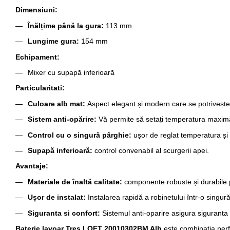
Dimensiuni:
Înălțime până la gura:
113 mm
Lungime gura:
154 mm
Echipament:
Mixer cu supapă inferioară
Particularitati:
Culoare alb mat:
Aspect elegant și modern care se potrivește
Sistem anti-opărire:
Vă permite să setați temperatura maximă 
Control cu ​​o singură pârghie:
ușor de reglat temperatura și 
Supapă inferioară:
control convenabil al scurgerii apei.
Avantaje:
Materiale de înaltă calitate:
componente robuste și durabile p
Ușor de instalat:
Instalarea rapidă a robinetului într-o sing
Siguranta si confort:
Sistemul anti-oparire asigura siguranta m
Baterie lavoar Tres LOFT 20010302BM Alb
este combinația perf