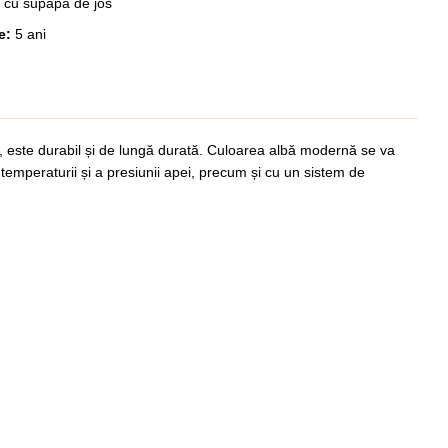
:
cu supapă de jos
ie:
5 ani
te, este durabil și de lungă durată. Culoarea albă modernă se va
a temperaturii și a presiunii apei, precum și cu un sistem de