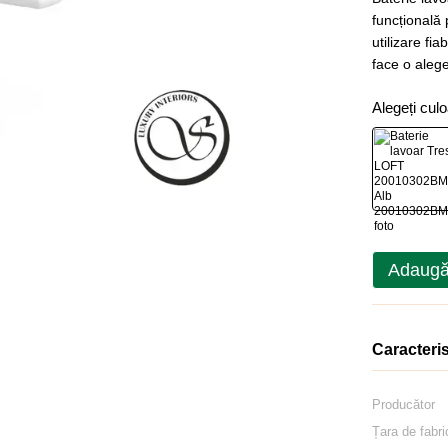
funcțională 
utilizare fi
face o alege
Alegeți cul
Adaugă
Caracteris
Producător
Țara de fabri