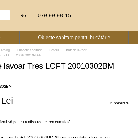
079-99-98-15
Ro
e
Obiecte sanitare pentru bucătărie
Catalog
Obiecte sanitare
Baterii
Baterie lavoar
 Tres LOFT 20010302BM Alb
ie lavoar Tres LOFT 20010302BM
10302BM
 Lei
În preferate
ficați-vă
pentru a afișa reducerea cumulată
oar Tres LOFT 20010302BM Alb este o soluție elegantă și