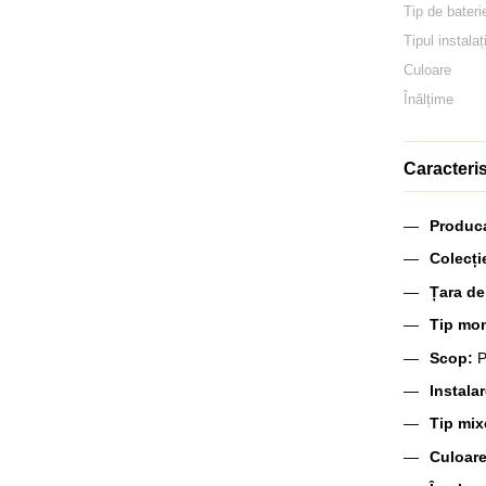
Tip de bateri
Tipul instalaț
Culoare
Înălțime
Caracteris
Produc
Colecți
Țara de
Tip mo
Scop:
P
Instala
Tip mix
Culoar