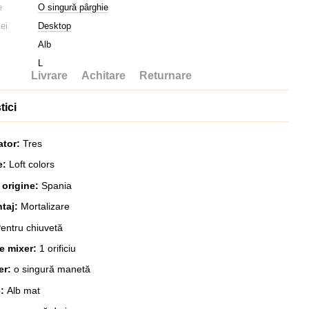
e
O singură pârghie
iei
Desktop
Alb
L
Livrare
Achitare
Returnare
tici
ator:
Tres
e:
Loft colors
 origine:
Spania
ntaj:
Mortalizare
entru chiuvetă
re mixer:
1 orificiu
er:
o singură manetă
e:
Alb mat