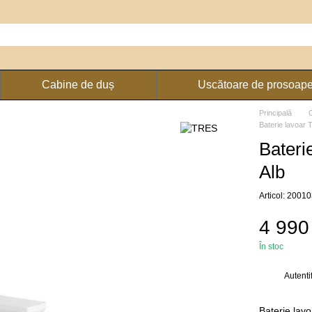
Cabine de duș
Uscătoare de prosoap
Principală
Baterie lavoar
Bater
Alb
Articol: 200
4 990
În stoc
Autenti
%
Baterie lav