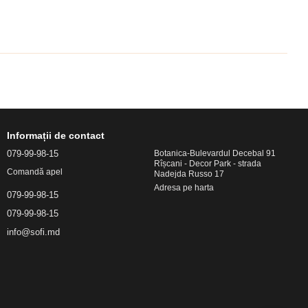
Informații de contact
079-99-98-15
Botanica-Bulevardul Decebal 91
Rîșcani - Decor Park - strada
Comandă apel
Nadejda Russo 17
Adresa pe harta
079-99-98-15
079-99-98-15
info@sofi.md