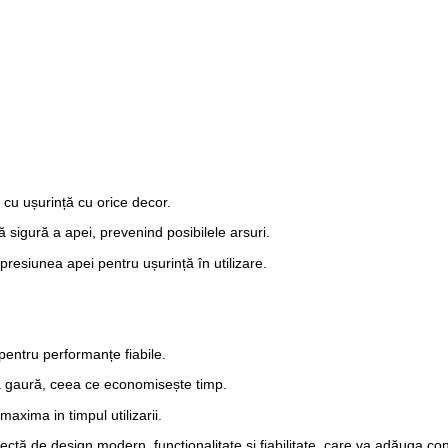
 cu ușurință cu orice decor.
sigură a apei, prevenind posibilele arsuri.
presiunea apei pentru ușurință în utilizare.
entru performanțe fiabile.
ură gaură, ceea ce economisește timp.
axima in timpul utilizarii.
ectă de design modern, funcționalitate și fiabilitate, care va adăuga con