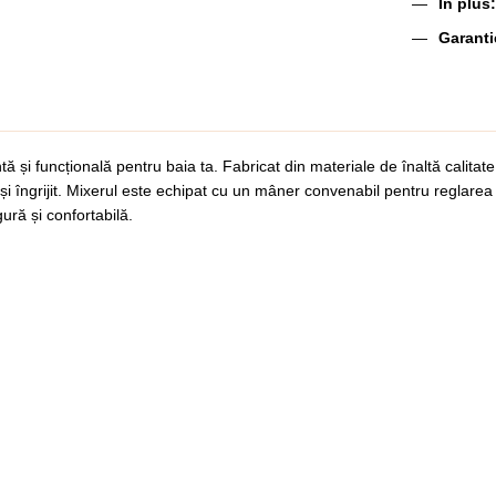
În plus
Garant
tă și funcțională pentru baia ta. Fabricat din materiale de înaltă calita
ăt și îngrijit. Mixerul este echipat cu un mâner convenabil pentru reglare
gură și confortabilă.