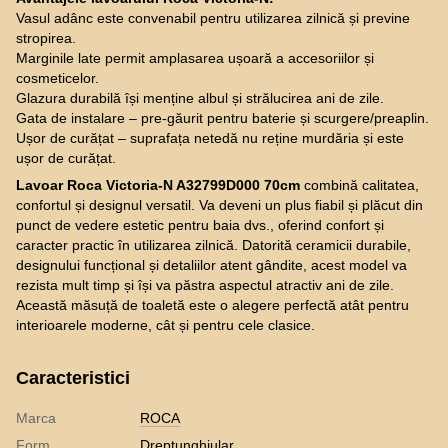
Vasul adânc este convenabil pentru utilizarea zilnică și previne
stropirea.
Marginile late permit amplasarea ușoară a accesoriilor și
cosmeticelor.
Glazura durabilă își menține albul și strălucirea ani de zile.
Gata de instalare – pre-găurit pentru baterie și scurgere/preaplin.
Ușor de curățat – suprafața netedă nu reține murdăria și este
ușor de curățat.
Lavoar Roca Victoria-N A32799D000 70cm
combină calitatea,
confortul și designul versatil. Va deveni un plus fiabil și plăcut din
punct de vedere estetic pentru baia dvs., oferind confort și
caracter practic în utilizarea zilnică. Datorită ceramicii durabile,
designului funcțional și detaliilor atent gândite, acest model va
rezista mult timp și își va păstra aspectul atractiv ani de zile.
Această măsuță de toaletă este o alegere perfectă atât pentru
interioarele moderne, cât și pentru cele clasice.
Caracteristici
Marca
ROCA
Form
Dreptunghiular