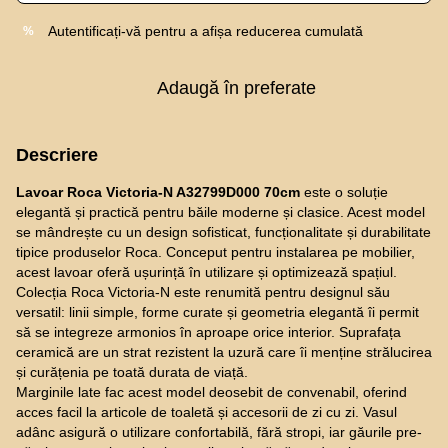
Autentificați-vă
pentru a afișa reducerea cumulată
%
Adaugă în preferate
Descriere
Lavoar Roca Victoria-N A32799D000 70cm
este o soluție
elegantă și practică pentru băile moderne și clasice. Acest model
se mândrește cu un design sofisticat, funcționalitate și durabilitate
tipice produselor Roca. Conceput pentru instalarea pe mobilier,
acest lavoar oferă ușurință în utilizare și optimizează spațiul.
Colecția Roca Victoria-N este renumită pentru designul său
versatil: linii simple, forme curate și geometria elegantă îi permit
să se integreze armonios în aproape orice interior. Suprafața
ceramică are un strat rezistent la uzură care îi menține strălucirea
și curățenia pe toată durata de viață.
Marginile late fac acest model deosebit de convenabil, oferind
acces facil la articole de toaletă și accesorii de zi cu zi. Vasul
adânc asigură o utilizare confortabilă, fără stropi, iar găurile pre-