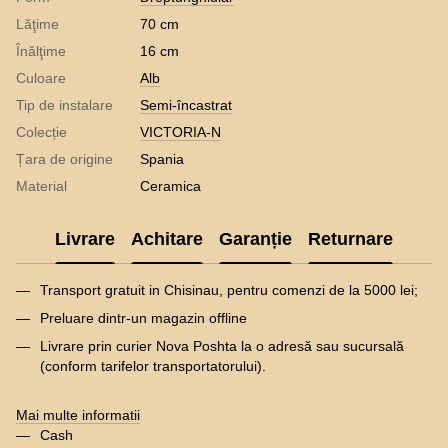
Lăţime
70 cm
Înălţime
16 cm
Culoare
Alb
Tip de instalare
Semi-încastrat
Colecție
VICTORIA-N
Țara de origine
Spania
Material
Ceramica
Livrare
Achitare
Garanție
Returnare
Transport gratuit in Chisinau, pentru comenzi de la 5000 lei;
Preluare dintr-un magazin offline
Livrare prin curier Nova Poshta la o adresă sau sucursală
(conform tarifelor transportatorului).
Mai multe informatii
Cash