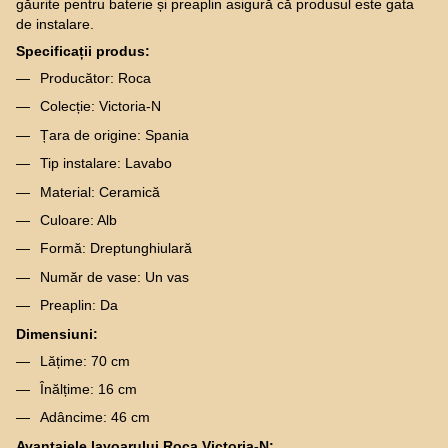
găurite pentru baterie și preaplin asigură că produsul este gata
de instalare.
Specificații produs:
Producător: Roca
Colecție: Victoria-N
Țara de origine: Spania
Tip instalare: Lavabo
Material: Ceramică
Culoare: Alb
Formă: Dreptunghiulară
Număr de vase: Un vas
Preaplin: Da
Dimensiuni:
Lățime: 70 cm
Înălțime: 16 cm
Adâncime: 46 cm
Avantajele lavoarului Roca Victoria-N: