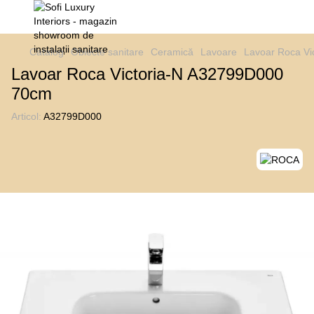
Catalog
Obiecte sanitare
Ceramică
Lavoare
Lavoar Roca V
Lavoar Roca Victoria-N A32799D000
70cm
Articol:
A32799D000