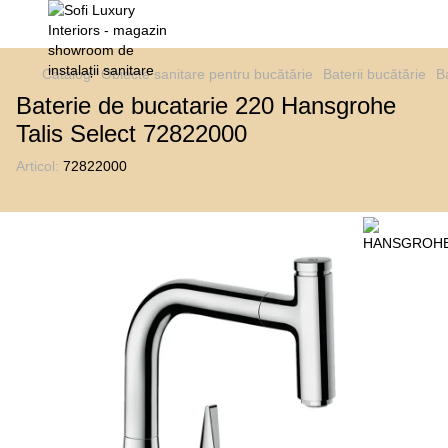
Catalog
Obiecte sanitare pentru bucătărie
Baterii bucătărie
B
Baterie de bucatarie 220 Hansgrohe
Talis Select 72822000
Articol:
72822000