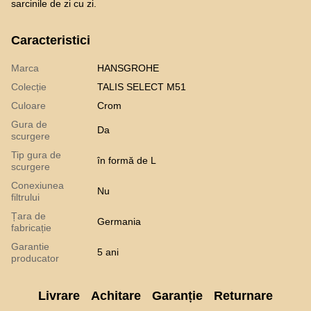
sarcinile de zi cu zi.
Caracteristici
Marca
HANSGROHE
Colecție
TALIS SELECT M51
Culoare
Crom
Gura de
Da
scurgere
Tip gura de
în formă de L
scurgere
Conexiunea
Nu
filtrului
Țara de
Germania
fabricație
Garantie
5 ani
producator
Livrare
Achitare
Garanție
Returnare