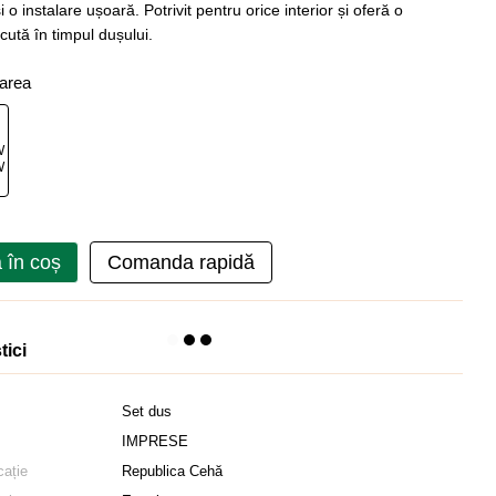
i o instalare ușoară. Potrivit pentru orice interior și oferă o
cută în timpul dușului.
oarea
 în coș
Comanda rapidă
tici
Set dus
IMPRESE
cație
Republica Cehă