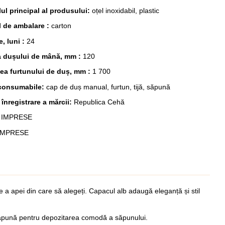
lul principal al produsului:
oțel inoxidabil, plastic
l de ambalare :
carton
e, luni :
24
a dușului de mână, mm :
120
ea furtunului de duș, mm :
1 700
 consumabile:
cap de duș manual, furtun, tijă, săpună
 înregistrare a mărcii:
Republica Cehă
:
IMPRESE
IMPRESE
a apei din care să alegeți. Capacul alb adaugă eleganță și stil
e o săpună pentru depozitarea comodă a săpunului.