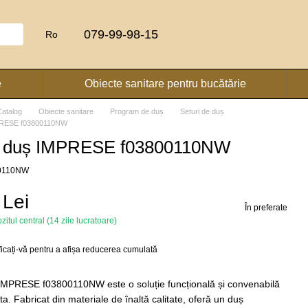
079-99-98-15
Ro
e
Obiecte sanitare pentru bucătărie
Catalog
Obiecte sanitare
Program de duș
Seturi de duș
PRESE f03800110NW
e duș IMPRESE f03800110NW
800110NW
 Lei
În preferate
zitul central (14 zile lucratoare)
ficați-vă
pentru a afișa reducerea cumulată
IMPRESE f03800110NW este o soluție funcțională și convenabilă
ta. Fabricat din materiale de înaltă calitate, oferă un duș