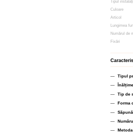
Tipul instalaț
Culoare
Articol
Lungimea fur
Numărul de 
Fixări
Caracteris
Tipul p
Înălțim
Tip de 
Forma 
Săpună
Număru
Metoda