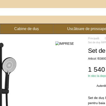
Cabine de duș
Uscătoare de prosoap
Principală
Set de duș IM
Set d
Articol: f03
1 540
In stoc la depo
Autenti
%
Set de duș 
pentru baia 