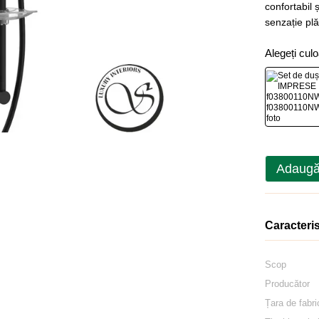
confortabil ș
senzație plă
Alegeți cul
Adaugă
Caracteris
Scop
Producător
Țara de fabri