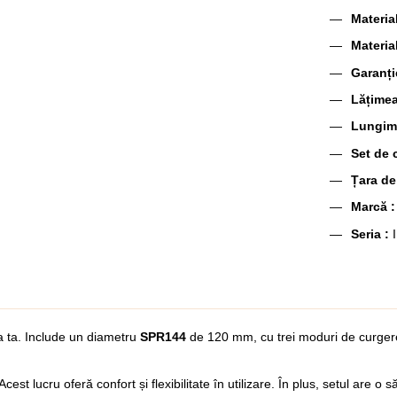
Materia
Materia
Garanți
Lățime
Lungim
Set de
Țara de
Marcă 
Seria :
ia ta. Include un diametru
SPR144
de 120 mm, cu trei moduri de curgere 
cest lucru oferă confort și flexibilitate în utilizare. În plus, setul ar