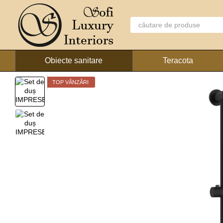
Mergi la conținutul principal
Obiecte sanitare
Teracota
TOP VÂNZĂRI