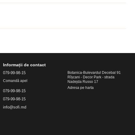
Informații de contact
079-99-98-15
Botanica-Bulevardul Decebal 91
Rîșcani - Decor Park - strada
Comandă apel
Nadejda Russo 17
Adresa pe harta
079-99-98-15
079-99-98-15
info@sofi.md