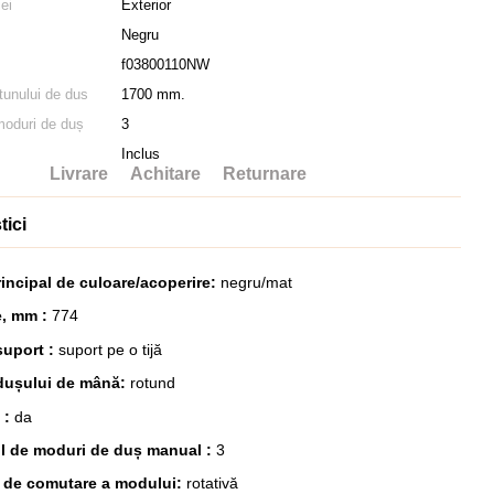
iei
Exterior
Negru
f03800110NW
tunului de dus
1700 mm.
moduri de duș
3
Inclus
Livrare
Achitare
Returnare
tici
rincipal de culoare/acoperire:
negru/mat
e, mm :
774
suport :
suport pe o tijă
dușului de mână:
rotund
 :
da
l de moduri de duș manual :
3
 de comutare a modului:
rotativă