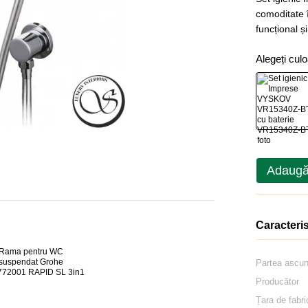
comoditate î
funcțional și
Alegeți cul
Adaugă
Caracteris
Partea ascu
Producător
Țara de fabri