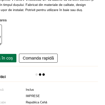
n timpul dușului. Fabricat din materiale de calitate, design
 ușor de instalat. Potrivit pentru utilizare în baie sau duș.
oarea
 în coș
Comanda rapidă
tici
nsă
Inclus
IMPRESE
cație
Republica Cehă