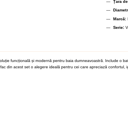
Țara de
Diametr
Marcă:
Serie:
oluție funcțională și modernă pentru baia dumneavoastră. Include o ba
fac din acest set o alegere ideală pentru cei care apreciază confortul, igi