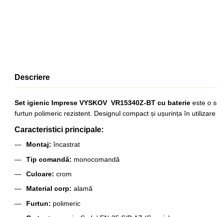
Descriere
Set igienic Imprese VYSKOV VR15340Z-BT cu baterie
este o s
furtun polimeric rezistent. Designul compact și ușurința în utilizare 
Caracteristici principale:
Montaj:
încastrat
Tip comandă:
monocomandă
Culoare:
crom
Material corp:
alamă
Furtun:
polimeric