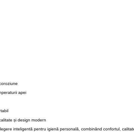
 coroziune
mperaturii apei
tabil
litate și design modern
legere inteligentă pentru igienă personală, combinând confortul, calitat