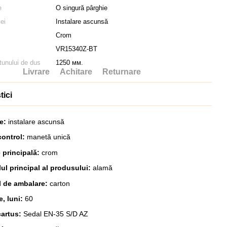
e
O singură pârghie
iei
Instalare ascunsă
Crom
VR15340Z-BT
tunului de dus
1250 мм.
Livrare
Achitare
Returnare
tici
re:
instalare ascunsă
control:
manetă unică
 principală:
crom
lul principal al produsului:
alamă
l de ambalare:
carton
e, luni:
60
cartus:
Sedal EN-35 S/D AZ