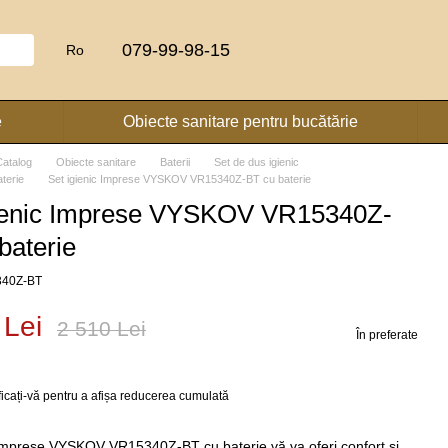
079-99-98-15
Ro
e
Obiecte sanitare pentru bucătărie
Catalog
Obiecte sanitare
Baterii
Set de dus igienic
aterie
Set igienic Imprese VYSKOV VR15340Z-BT cu baterie
gienic Imprese VYSKOV VR15340Z-
baterie
5340Z-BT
 Lei
2 510 Lei
În preferate
ficați-vă
pentru a afișa reducerea cumulată
 Imprese VYSKOV VR15340Z-BT cu baterie vă va oferi confort și