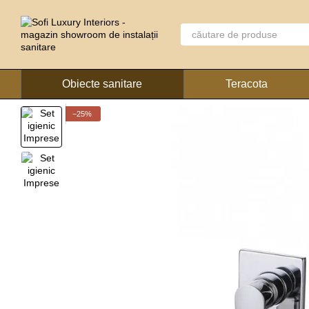
Mergi la conținutul principal
Obiecte sanitare
Teracota
−25%