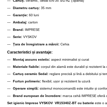
Cartuș:
ceramic, Sedal EN-35 S/D AZ (Spania)
Diametru cartuș:
35 mm
Garanție:
60 luni
Ambalaj:
carton
Brand:
IMPRESE
Serie:
VYSKOV
Țara de înregistrare a mărcii:
Cehia
Caracteristici și avantaje:
Montaj ascuns estetic:
aspect minimalist și curat
Materiale fiabile:
corpul din alamă este durabil și rezistent la
Cartuș ceramic Sedal:
reglare precisă și lină a debitului și te
Furtun polimeric:
flexibil, ușor și rezistent la uzură
Operare simplă:
sistemul monocomandă este intuitiv și confor
Brand european de încredere:
marca cehă IMPRESE oferă ca
Set igienic Imprese VYSKOV VR15340Z-BT cu baterie
este o a