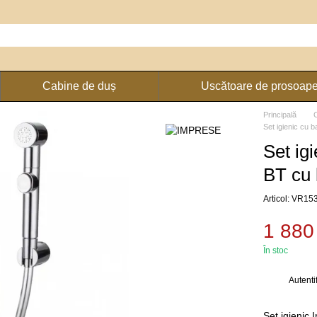
Cabine de duș
Uscătoare de prosoap
Principală
Set igienic cu b
Set i
BT cu 
Articol: VR1
1 880
În stoc
Autenti
%
Set igienic