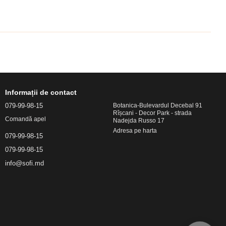
Informații de contact
079-99-98-15
Botanica-Bulevardul Decebal 91
Rîșcani - Decor Park - strada
Comandă apel
Nadejda Russo 17
Adresa pe harta
079-99-98-15
079-99-98-15
info@sofi.md