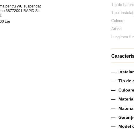
Tip de bateri
ma pentru WC suspendat
ohe 38772001 RAPID SL
Tipul instalaț
1
Culoare
00 Lei
Articol
Lungimea fur
Caracteris
Instala
Tip de 
Culoare
Materia
Materia
Garanți
Model 