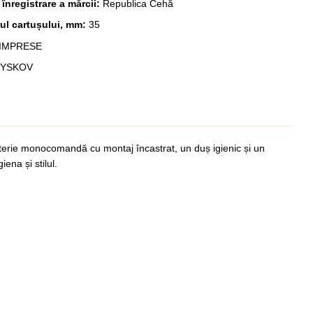
 înregistrare a mărcii:
Republica Cehă
ul cartușului, mm:
35
IMPRESE
VYSKOV
terie monocomandă cu montaj încastrat, un duș igienic și un
ena și stilul.