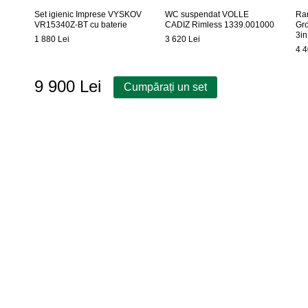
Set igienic Imprese VYSKOV
WC suspendat VOLLE
Ra
VR15340Z-BT cu baterie
CADIZ Rimless 1339.001000
Gr
3in
1 880 Lei
3 620 Lei
4 4
9 900 Lei
Cumpărați un set