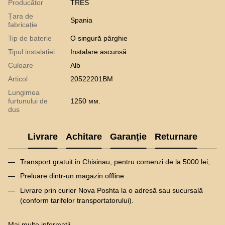
Producător
TRES
Țara de
Spania
fabricație
Tip de baterie
O singură pârghie
Tipul instalației
Instalare ascunsă
Culoare
Alb
Articol
20522201BM
Lungimea
furtunului de
1250 мм.
dus
Livrare
Achitare
Garanție
Returnare
Transport gratuit in Chisinau, pentru comenzi de la 5000 lei;
Preluare dintr-un magazin offline
Livrare prin curier Nova Poshta la o adresă sau sucursală
(conform tarifelor transportatorului).
Mai multe informatii