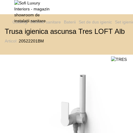
Catalog
Obiecte sanitare
Baterii
Set de dus igienic
Set igieni
Trusa igienica ascunsa Tres LOFT Alb
Articol:
20522201BM