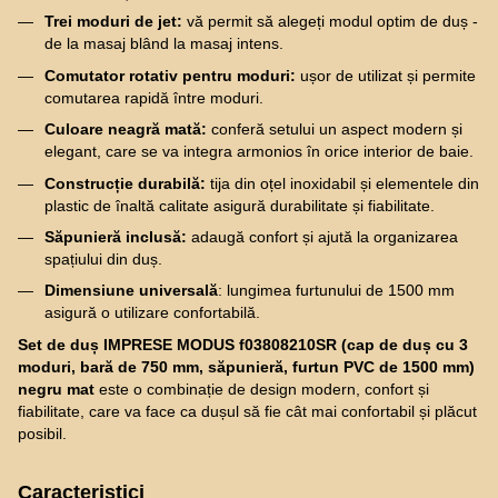
Trei moduri de jet:
vă permit să alegeți modul optim de duș -
de la masaj blând la masaj intens.
Comutator rotativ pentru moduri:
ușor de utilizat și permite
comutarea rapidă între moduri.
Culoare neagră mată:
conferă setului un aspect modern și
elegant, care se va integra armonios în orice interior de baie.
Construcție durabilă:
tija din oțel inoxidabil și elementele din
plastic de înaltă calitate asigură durabilitate și fiabilitate.
Săpunieră inclusă:
adaugă confort și ajută la organizarea
spațiului din duș.
Dimensiune universală
: lungimea furtunului de 1500 mm
asigură o utilizare confortabilă.
Set de duș IMPRESE MODUS f03808210SR (cap de duș cu 3
moduri, bară de 750 mm, săpunieră, furtun PVC de 1500 mm)
negru mat
este o combinație de design modern, confort și
fiabilitate, care va face ca dușul să fie cât mai confortabil și plăcut
posibil.
Caracteristici