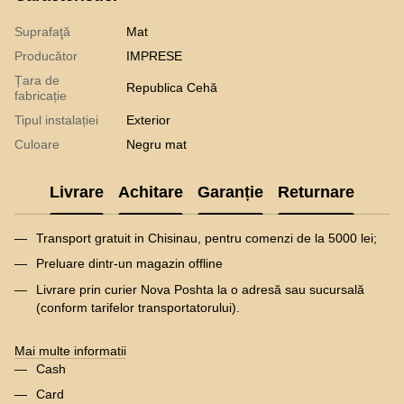
Suprafaţă
Mat
Producător
IMPRESE
Țara de
Republica Cehă
fabricație
Tipul instalației
Exterior
Culoare
Negru mat
Livrare
Achitare
Garanție
Returnare
Transport gratuit in Chisinau, pentru comenzi de la 5000 lei;
Preluare dintr-un magazin offline
Livrare prin curier Nova Poshta la o adresă sau sucursală
(conform tarifelor transportatorului).
Mai multe informatii
Cash
Card