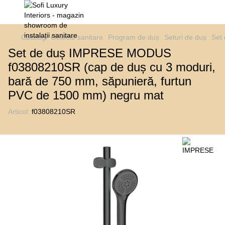
Catalog
Obiecte sanitare
Program de duș
Seturi de duș
Set
Set de duș IMPRESE MODUS
f03808210SR (cap de duș cu 3 moduri,
bară de 750 mm, săpunieră, furtun
PVC de 1500 mm) negru mat
Articol:
f03808210SR