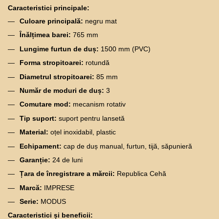
Caracteristici principale:
Culoare principală:
negru mat
Înălțimea barei:
765 mm
Lungime furtun de duș:
1500 mm (PVC)
Forma stropitoarei:
rotundă
Diametrul stropitoarei:
85 mm
Număr de moduri de duș:
3
Comutare mod:
mecanism rotativ
Tip suport:
suport pentru lansetă
Material:
oțel inoxidabil, plastic
Echipament:
cap de duș manual, furtun, tijă, săpunieră
Garanție:
24 de luni
Țara de înregistrare a mărcii:
Republica Cehă
Marcă:
IMPRESE
Serie:
MODUS
Caracteristici și beneficii: