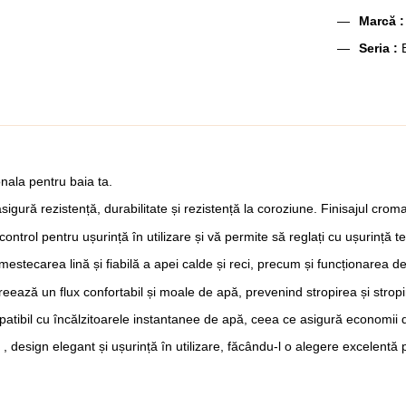
Marcă :
Seria :
onala pentru baia ta.
gură rezistență, durabilitate și rezistență la coroziune. Finisajul croma
trol pentru ușurință în utilizare și vă permite să reglați cu ușurință t
stecarea lină și fiabilă a apei calde și reci, precum și funcționarea de
reează un flux confortabil și moale de apă, prevenind stropirea și stropi
atibil cu încălzitoarele instantanee de apă, ceea ce asigură economii de
 , design elegant și ușurință în utilizare, făcându-l o alegere excelentă 