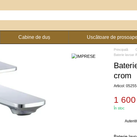
Cabine de duș
Uscătoare de prosoap
Principală
Baterie lavoa
Bater
crom
Articol: 05255
1 600
În stoc
Autenti
%
Baterie lav