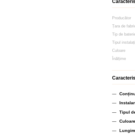
Caracteris
Producător
Țara de fabri
Tip de bateri
Tipul instalaț
Culoare
Înălțime
Caracteris
Conținu
Instala
Tipul d
Culoare
Lungim