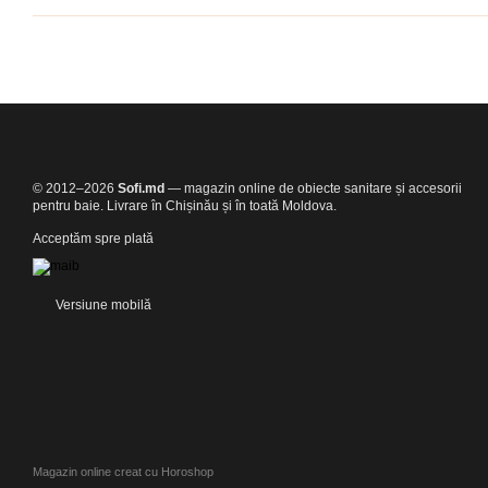
© 2012–2026
Sofi.md
— magazin online de obiecte sanitare și accesorii
pentru baie. Livrare în Chișinău și în toată Moldova.
Acceptăm spre plată
Versiune mobilă
Magazin online creat cu Horoshop