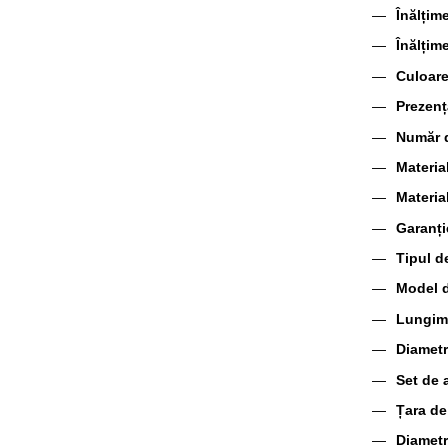
Înălțim
Înălțim
Culoare
Prezenț
Număr d
Materia
Materia
Garanți
Tipul d
Model d
Lungime
Diametr
Set de 
Țara de
Diametr