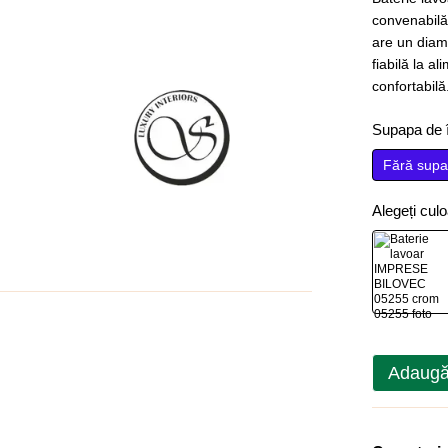
convenabilă 
are un diam
fiabilă la al
confortabilă
Supapa de î
Fără supa
Alegeți cul
Adaugă