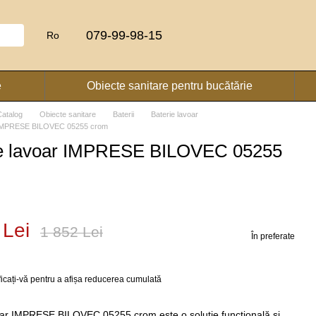
079-99-98-15
Ro
e
Obiecte sanitare pentru bucătărie
Catalog
Obiecte sanitare
Baterii
Baterie lavoar
r IMPRESE BILOVEC 05255 crom
ie lavoar IMPRESE BILOVEC 05255
 Lei
1 852 Lei
În preferate
ficați-vă
pentru a afișa reducerea cumulată
oar IMPRESE BILOVEC 05255 crom este o soluție funcțională și