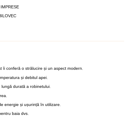
IMPRESE
BILOVEC
t îi conferă o strălucire și un aspect modern.
emperatura și debitul apei.
 lungă durată a robinetului.
rea.
 energie și ușurință în utilizare.
pentru baia dvs.