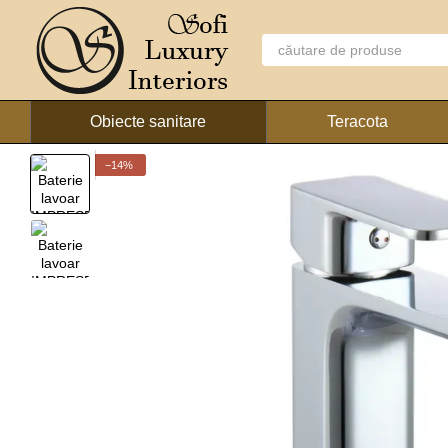
Mergi la conținutul principal
Obiecte sanitare
Teracota
−14%