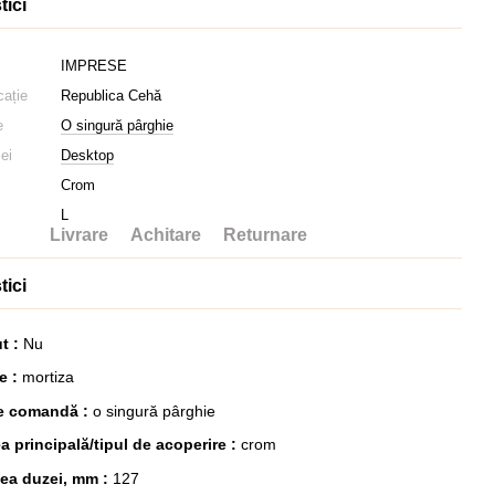
tici
IMPRESE
cație
Republica Cehă
e
O singură pârghie
iei
Desktop
Crom
L
Livrare
Achitare
Returnare
tici
t :
Nu
re :
mortiza
e comandă :
o singură pârghie
a principală/tipul de acoperire :
crom
ea duzei, mm :
127