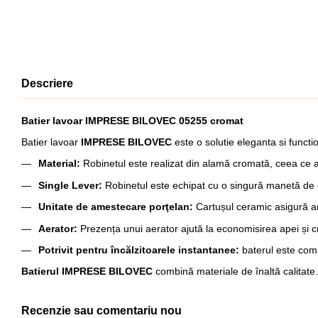
Descriere
Batier lavoar IMPRESE BILOVEC 05255 cromat
Batier lavoar
IMPRESE BILOVEC
este o solutie eleganta si functi
Material:
Robinetul este realizat din alamă cromată, ceea ce asi
Single Lever:
Robinetul este echipat cu o singură manetă de con
Unitate de amestecare porţelan:
Cartușul ceramic asigură ame
Aerator:
Prezența unui aerator ajută la economisirea apei și c
Potrivit pentru încălzitoarele instantanee:
baterul este comp
Batierul IMPRESE BILOVEC
combină materiale de înaltă calitate.
Recenzie sau comentariu nou