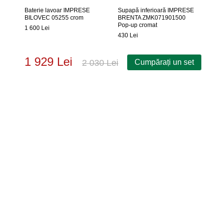
Baterie lavoar IMPRESE
Supapă inferioară IMPRESE
BILOVEC 05255 crom
BRENTA ZMK071901500
Pop-up cromat
1 600 Lei
430 Lei
1 929 Lei
2 030 Lei
Cumpărați un set