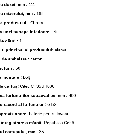
ea duzei, mm :
111
ea mixerului, mm :
168
a produsului :
Chrom
a unei supape inferioare :
Nu
e găuri :
1
lul principal al produsului:
alama
l de ambalare :
carton
e, luni
: 60
e montare :
bolț
e cartuş:
Citec CT35UH036
a furtunurilor subacvatice, mm :
400
u racord al furtunului :
G1/2
aprovizionare:
baterie pentru lavoar
 înregistrare a mărcii:
Republica Cehă
ul cartuşului, mm :
35