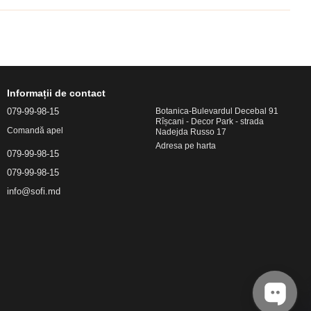
Informații de contact
079-99-98-15
Botanica-Bulevardul Decebal 91
Rîșcani - Decor Park - strada
Comandă apel
Nadejda Russo 17
Adresa pe harta
079-99-98-15
079-99-98-15
info@sofi.md